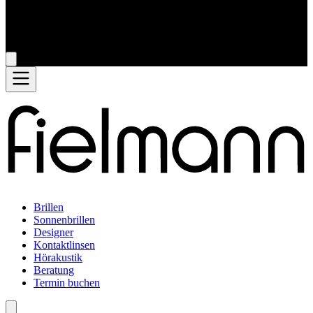
Brillen
Sonnenbrillen
Designer
Kontaktlinsen
Hörakustik
Beratung
Termin buchen