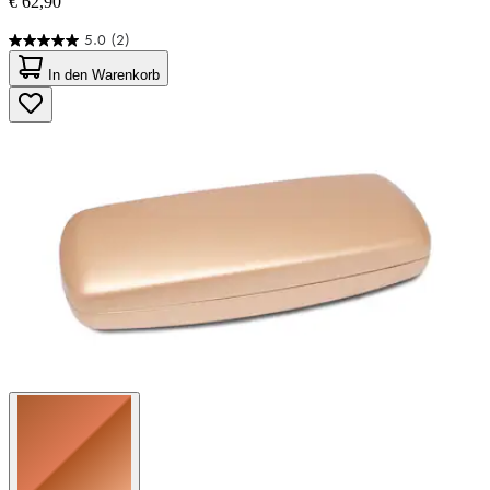
€ 62,90
5.0
(2)
5.0
von
In den Warenkorb
5
Sternen.
2
Bewertungen