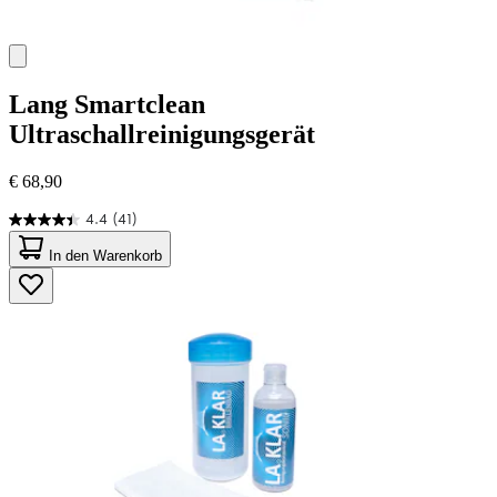
Lang
Smartclean
Ultraschallreinigungsgerät
€ 68,90
4.4
(41)
4.4
von
In den Warenkorb
5
Sternen.
41
Bewertungen