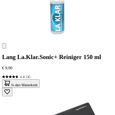
Lang
La.Klar.Sonic+ Reiniger 150 ml
€ 9,90
4.8
(4)
4.8
von
In den Warenkorb
5
Sternen.
4
Bewertungen