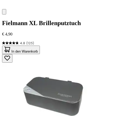
Fielmann
XL Brillenputztuch
€ 4,90
4.8
(125)
4.8
von
In den Warenkorb
5
Sternen.
125
Bewertungen