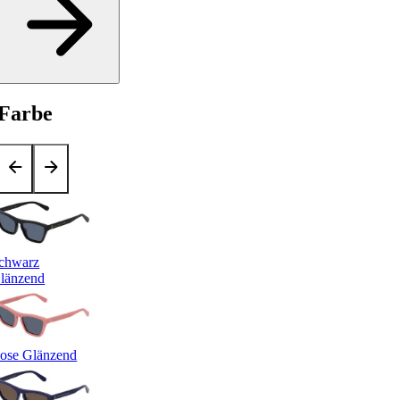
Farbe
chwarz
länzend
ose Glänzend