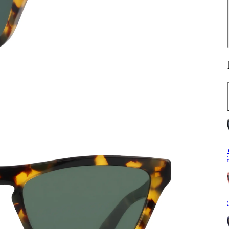
S
G
R