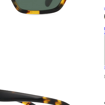
B
H
G