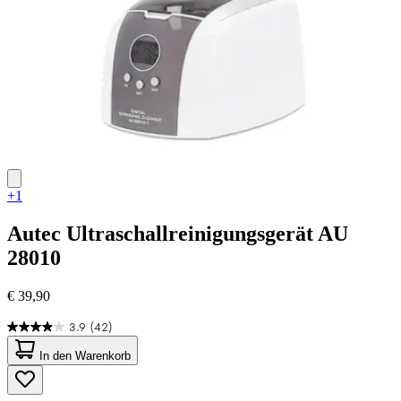
+1
Autec
Ultraschallreinigungsgerät AU
28010
€ 39,90
3.9
(42)
3.9
von
In den Warenkorb
5
Sternen.
42