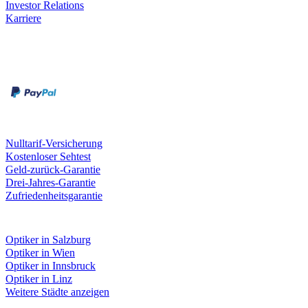
Investor Relations
Karriere
Zahlungsarten
Rechnung
Kreditkarte
Unsere Leistungen
Nulltarif-Versicherung
Kostenloser Sehtest
Geld-zurück-Garantie
Drei-Jahres-Garantie
Zufriedenheitsgarantie
Fielmann in deiner Nähe
Optiker in Salzburg
Optiker in Wien
Optiker in Innsbruck
Optiker in Linz
Weitere Städte anzeigen