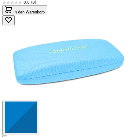
0.0
(0)
0.0
von
In den Warenkorb
5
Sternen.