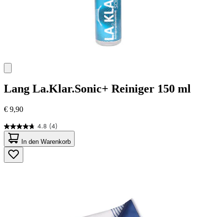
Lang
La.Klar.Sonic+ Reiniger 150 ml
€ 9,90
4.8
(4)
4.8
von
In den Warenkorb
5
Sternen.
4
Bewertungen