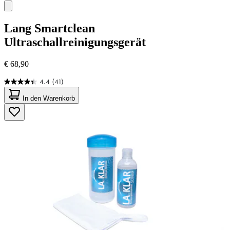
Lang
Smartclean
Ultraschallreinigungsgerät
€ 68,90
4.4
(41)
4.4
von
In den Warenkorb
5
Sternen.
41
Bewertungen