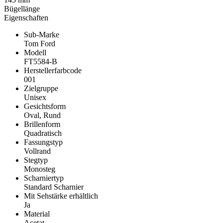
Bügellänge
Eigenschaften
Sub-Marke
Tom Ford
Modell
FT5584-B
Herstellerfarbcode
001
Zielgruppe
Unisex
Gesichtsform
Oval, Rund
Brillenform
Quadratisch
Fassungstyp
Vollrand
Stegtyp
Monosteg
Scharniertyp
Standard Scharnier
Mit Sehstärke erhältlich
Ja
Material
Acetat