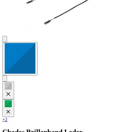
+2
Chades
Brillenband Leder