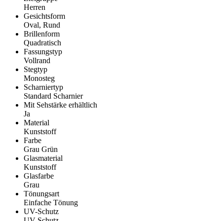
Herren
Gesichtsform
Oval, Rund
Brillenform
Quadratisch
Fassungstyp
Vollrand
Stegtyp
Monosteg
Scharniertyp
Standard Scharnier
Mit Sehstärke erhältlich
Ja
Material
Kunststoff
Farbe
Grau Grün
Glasmaterial
Kunststoff
Glasfarbe
Grau
Tönungsart
Einfache Tönung
UV-Schutz
UV Schutz