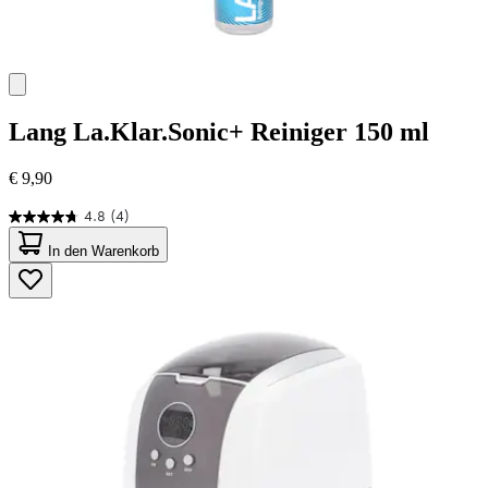
Lang
La.Klar.Sonic+ Reiniger 150 ml
€ 9,90
4.8
(4)
4.8
von
In den Warenkorb
5
Sternen.
4
Bewertungen