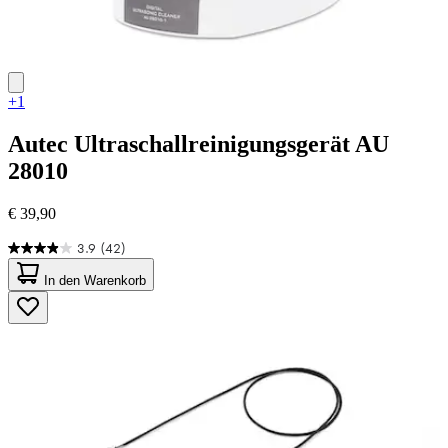
+1
Autec
Ultraschallreinigungsgerät AU
28010
€ 39,90
3.9
(42)
3.9
von
In den Warenkorb
5
Sternen.
42
Bewertungen