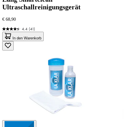
Ultraschallreinigungsgerät
€ 68,90
4.4
(41)
4.4
von
In den Warenkorb
5
Sternen.
41
Bewertungen