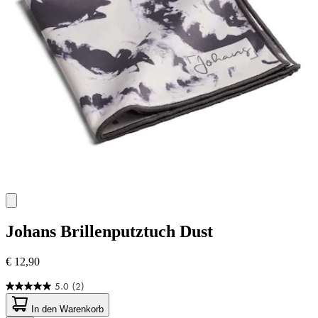
Johans
Brillenputztuch Dust
€ 12,90
5.0
(2)
5.0
von
In den Warenkorb
5