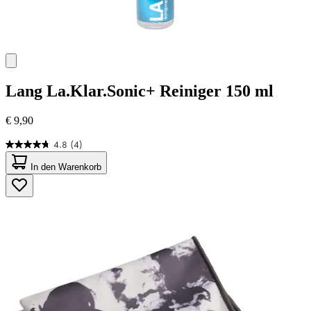
Lang
La.Klar.Sonic+ Reiniger 150 ml
€ 9,90
4.8
(4)
4.8
von
In den Warenkorb
5
Sternen.
4
Bewertungen