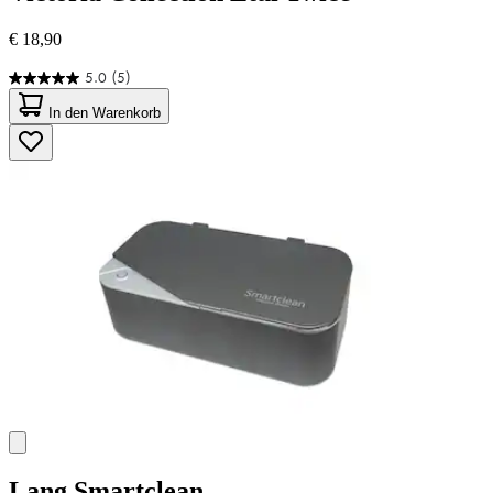
€ 18,90
5.0
(5)
5.0
von
In den Warenkorb
5
Sternen.
5
Bewertungen
Lang
Smartclean