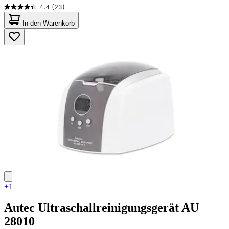
4.4
(23)
4.4
von
In den Warenkorb
5
Sternen.
23
Bewertungen
+1
Autec
Ultraschallreinigungsgerät AU
28010