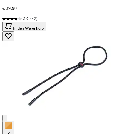
€ 39,90
3.9
(42)
3.9
von
In den Warenkorb
5
Sternen.
42
Bewertungen