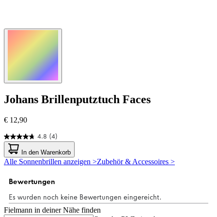
Johans
Brillenputztuch Faces
€ 12,90
4.8
(4)
4.8
von
In den Warenkorb
5
Alle Sonnenbrillen anzeigen >
Zubehör & Accessoires >
Sternen.
4
Bewertungen
Fielmann in deiner Nähe finden