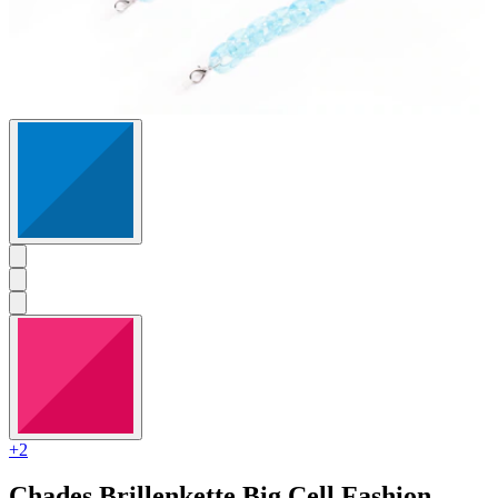
+2
Chades
Brillenkette Big Cell Fashion