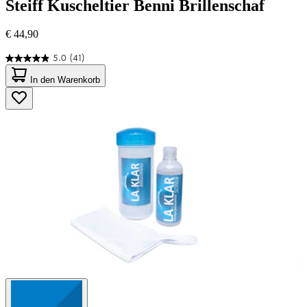
Steiff
Kuscheltier Benni Brillenschaf
€ 44,90
5.0
(41)
5.0
von
In den Warenkorb
5
Sternen.
41
Bewertungen