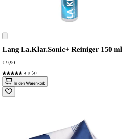
Lang
La.Klar.Sonic+ Reiniger 150 ml
€ 9,90
4.8
(4)
4.8
von
In den Warenkorb
5
Sternen.
4
Bewertungen