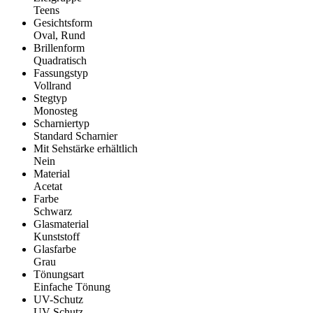
Teens
Gesichtsform
Oval, Rund
Brillenform
Quadratisch
Fassungstyp
Vollrand
Stegtyp
Monosteg
Scharniertyp
Standard Scharnier
Mit Sehstärke erhältlich
Nein
Material
Acetat
Farbe
Schwarz
Glasmaterial
Kunststoff
Glasfarbe
Grau
Tönungsart
Einfache Tönung
UV-Schutz
UV Schutz