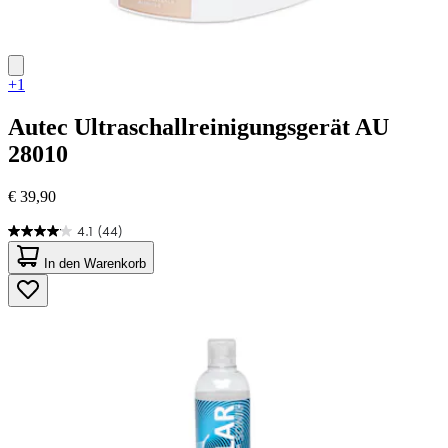
+1
Autec
Ultraschallreinigungsgerät AU
28010
€ 39,90
4.1
(44)
4.1
von
In den Warenkorb
5
Sternen.
44
Bewertungen