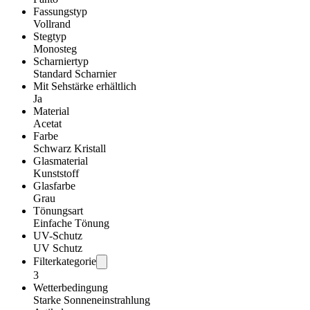
Fassungstyp
Vollrand
Stegtyp
Monosteg
Scharniertyp
Standard Scharnier
Mit Sehstärke erhältlich
Ja
Material
Acetat
Farbe
Schwarz Kristall
Glasmaterial
Kunststoff
Glasfarbe
Grau
Tönungsart
Einfache Tönung
UV-Schutz
UV Schutz
Filterkategorie
3
Wetterbedingung
Starke Sonneneinstrahlung