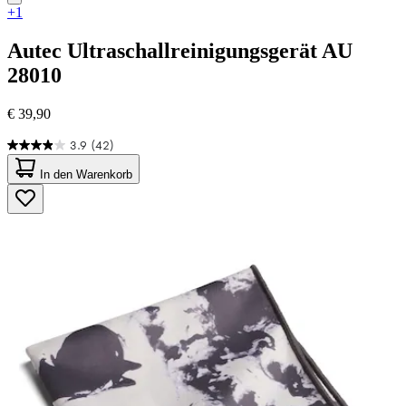
+1
Autec
Ultraschallreinigungsgerät AU
28010
€ 39,90
3.9
(42)
3.9
von
In den Warenkorb
5
Sternen.
42
Bewertungen