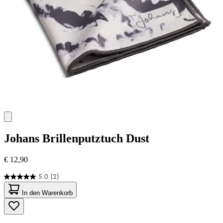
Johans
Brillenputztuch Dust
€ 12,90
5.0
(2)
5.0
von
In den Warenkorb
5
Sternen.
2