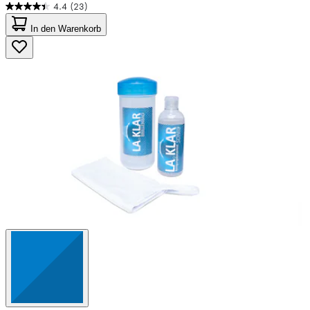
4.4
(23)
4.4
von
In den Warenkorb
5
Sternen.
23
Bewertungen