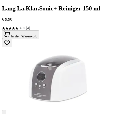
Lang
La.Klar.Sonic+ Reiniger 150 ml
€ 9,90
4.8
(4)
4.8
von
In den Warenkorb
5
Sternen.
4
Bewertungen