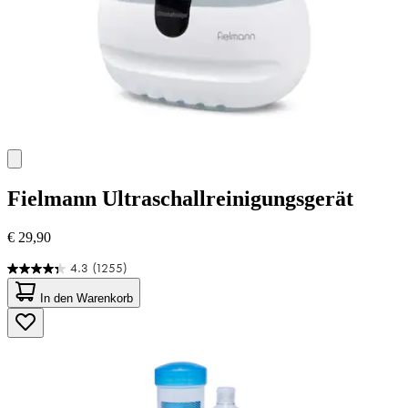
Fielmann
Ultraschallreinigungsgerät
€ 29,90
4.3
(1255)
4.3
von
In den Warenkorb
5
Sternen.
1255
Bewertungen