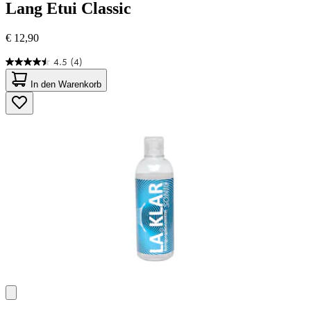
Lang
Etui Classic
€ 12,90
4.5
(4)
4.5
von
In den Warenkorb
5
Sternen.
4
Bewertungen