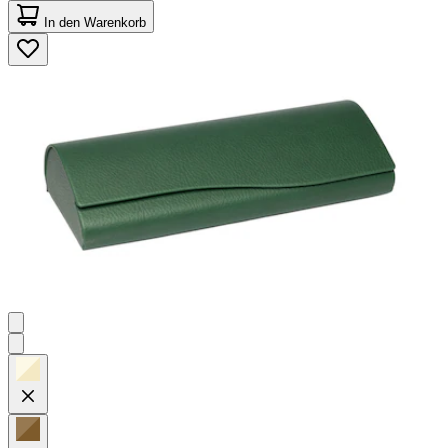
von
In den Warenkorb
5
Sternen.
45
Bewertungen