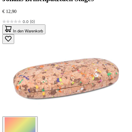
€ 12,90
0.0
(0)
0.0
von
In den Warenkorb
5
Sternen.