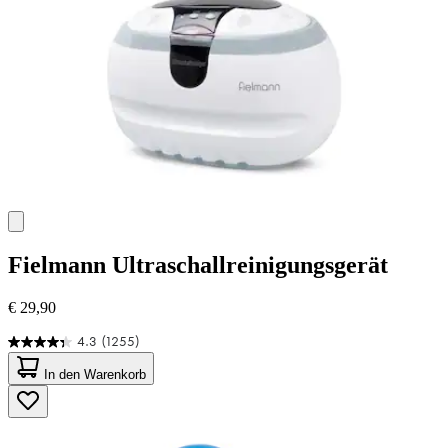
Fielmann
Ultraschallreinigungsgerät
€ 29,90
4.3
(1255)
4.3
von
In den Warenkorb
5
Sternen.
1255
Bewertungen