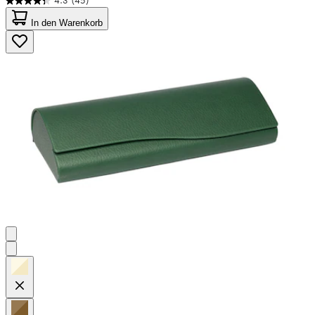
4.3
(45)
4.3
von
In den Warenkorb
5
Sternen.
45
Bewertungen