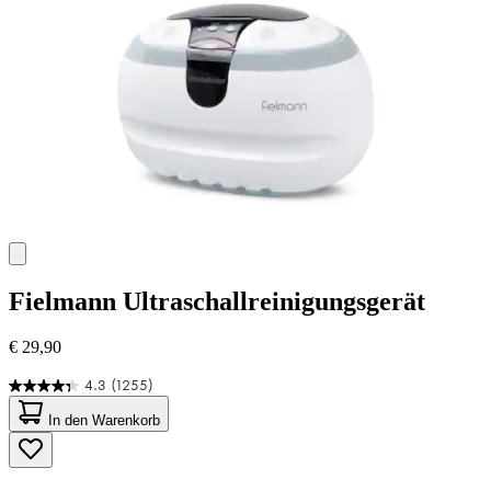
Fielmann
Ultraschallreinigungsgerät
€ 29,90
4.3
(1255)
4.3
von
In den Warenkorb
5
Sternen.
1255