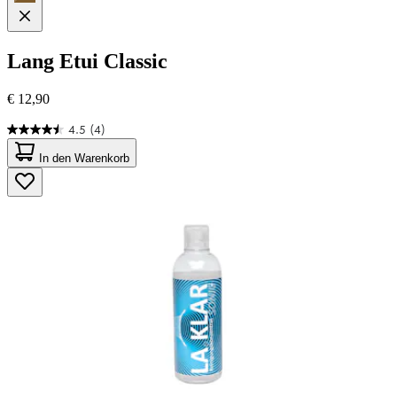
Lang
Etui Classic
€ 12,90
4.5
(4)
4.5
von
In den Warenkorb
5
Sternen.
4
Bewertungen