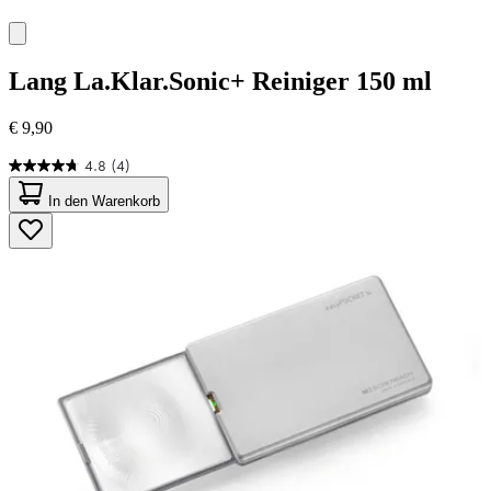
Lang
La.Klar.Sonic+ Reiniger 150 ml
€ 9,90
4.8
(4)
4.8
von
In den Warenkorb
5
Sternen.
4
Bewertungen