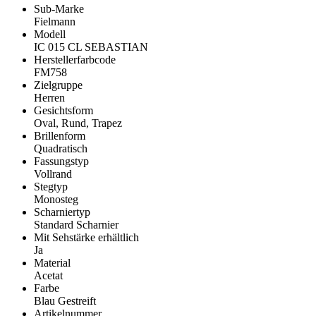
Sub-Marke
Fielmann
Modell
IC 015 CL SEBASTIAN
Herstellerfarbcode
FM758
Zielgruppe
Herren
Gesichtsform
Oval, Rund, Trapez
Brillenform
Quadratisch
Fassungstyp
Vollrand
Stegtyp
Monosteg
Scharniertyp
Standard Scharnier
Mit Sehstärke erhältlich
Ja
Material
Acetat
Farbe
Blau Gestreift
Artikelnummer