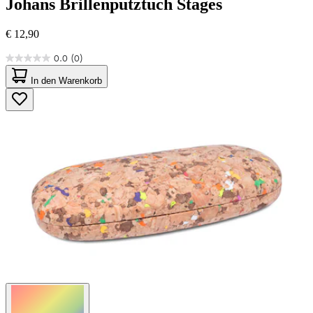
Johans
Brillenputztuch Stages
€ 12,90
0.0
(0)
0.0
von
In den Warenkorb
5
Sternen.