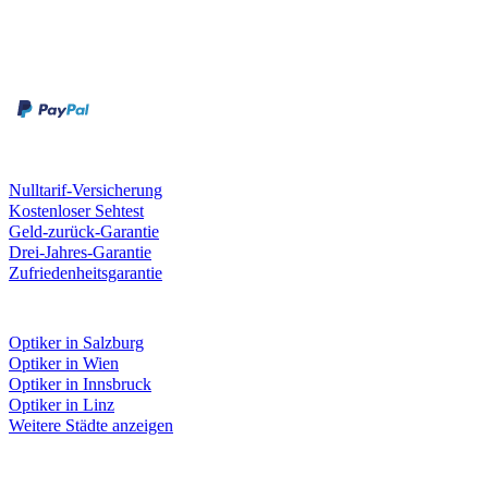
Zahlungsarten
Rechnung
Kreditkarte
Unsere Leistungen
Nulltarif-Versicherung
Kostenloser Sehtest
Geld-zurück-Garantie
Drei-Jahres-Garantie
Zufriedenheitsgarantie
Fielmann in deiner Nähe
Optiker in Salzburg
Optiker in Wien
Optiker in Innsbruck
Optiker in Linz
Weitere Städte anzeigen
Social Media