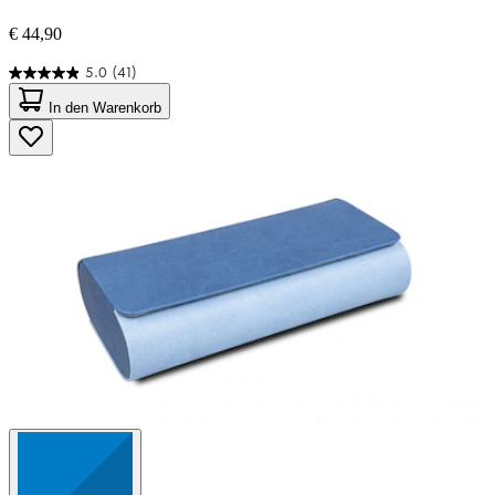
€ 44,90
5.0
(41)
5.0
von
In den Warenkorb
5
Sternen.
41
Bewertungen