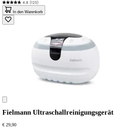
4.8
(125)
4.8
von
In den Warenkorb
5
Sternen.
125
Bewertungen
Fielmann
Ultraschallreinigungsgerät
€ 29,90