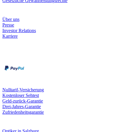
Gesetzliche Gewährleistungsrechte
Unternehmen
Über uns
Presse
Investor Relations
Karriere
Zahlungsarten
Rechnung
Kreditkarte
Unsere Leistungen
Nulltarif-Versicherung
Kostenloser Sehtest
Geld-zurück-Garantie
Drei-Jahres-Garantie
Zufriedenheitsgarantie
Fielmann in deiner Nähe
Optiker in Salzburg