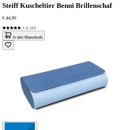
Steiff
Kuscheltier Benni Brillenschaf
€ 44,90
5.0
(41)
5.0
von
In den Warenkorb
5
Sternen.
41
Bewertungen