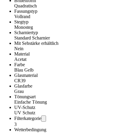
Brillenform
Quadratisch
Fassungstyp
Vollrand
Stegtyp
Monosteg
Scharniertyp
Standard Scharnier
Mit Sehstärke erhältlich
Nein
Material
Acetat
Farbe
Blau Gelb
Glasmaterial
CR39
Glasfarbe
Grau
Tönungsart
Einfache Tönung
UV-Schutz
UV Schutz
Filterkategorie
3
Wetterbedingung