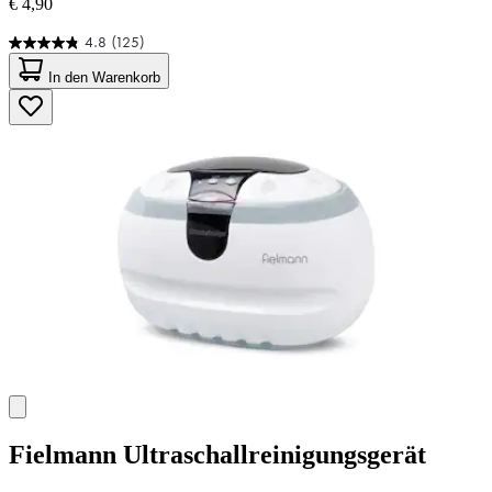
€ 4,90
4.8
(125)
4.8
von
In den Warenkorb
5
Sternen.
125
Bewertungen
Fielmann
Ultraschallreinigungsgerät