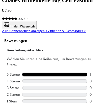
Chades
Brillenkette Big Cell Fashion
€ 7,90
5.0
(1)
5.0
von
In den Warenkorb
5
Alle Sonnenbrillen anzeigen >
Zubehör & Accessoires >
Sternen.
1
Bewertung