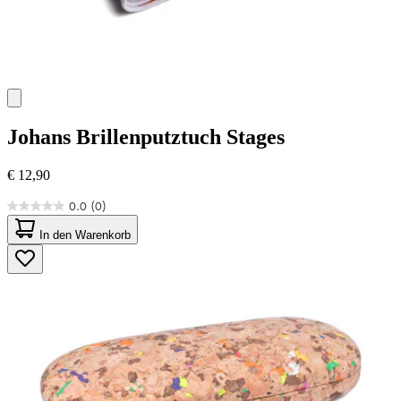
Johans
Brillenputztuch Stages
€ 12,90
0.0
(0)
0.0
von
In den Warenkorb
5
Sternen.