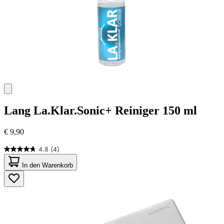
Lang
La.Klar.Sonic+ Reiniger 150 ml
€ 9,90
4.8
(4)
4.8
von
In den Warenkorb
5
Sternen.
4
Bewertungen