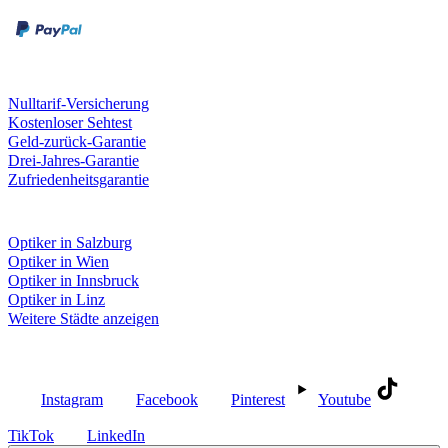
Kreditkarte
Unsere Leistungen
Nulltarif-Versicherung
Kostenloser Sehtest
Geld-zurück-Garantie
Drei-Jahres-Garantie
Zufriedenheitsgarantie
Fielmann in deiner Nähe
Optiker in Salzburg
Optiker in Wien
Optiker in Innsbruck
Optiker in Linz
Weitere Städte anzeigen
Social Media
Instagram
Facebook
Pinterest
Youtube
TikTok
LinkedIn