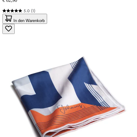
€ 62,90
5.0
(1)
5.0
von
In den Warenkorb
5
Sternen.
1
Bewertung