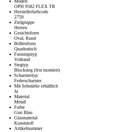
Modell
OPH 9582 FLEX TR
Herstellerfarbcode
2759
Zielgruppe
Herren
Gesichtsform
Oval, Rund
Brillenform
Quadratisch
Fassungstyp
Vollrand
Stegtyp
Blocksteg (fest montiert)
Scharniertyp
Federscharnier
Mit Sehstärke erhältlich
Ja
Material
Metall
Farbe
Gun Blau
Glasmaterial
Kunststoff
Artikelnummer