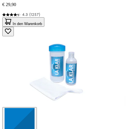
€ 29,90
4.3
(1257)
4.3
von
In den Warenkorb
5
Sternen.
1257
Bewertungen