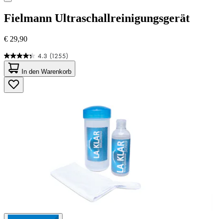
Fielmann
Ultraschallreinigungsgerät
€ 29,90
4.3
(1255)
4.3
von
In den Warenkorb
5
Sternen.
1255
Bewertungen