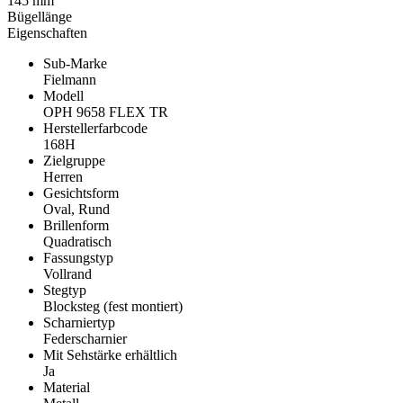
145 mm
Bügellänge
Eigenschaften
Sub-Marke
Fielmann
Modell
OPH 9658 FLEX TR
Herstellerfarbcode
168H
Zielgruppe
Herren
Gesichtsform
Oval, Rund
Brillenform
Quadratisch
Fassungstyp
Vollrand
Stegtyp
Blocksteg (fest montiert)
Scharniertyp
Federscharnier
Mit Sehstärke erhältlich
Ja
Material