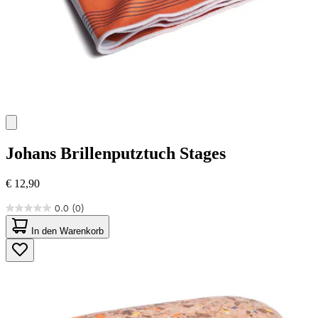
Johans
Brillenputztuch Stages
€ 12,90
0.0
(0)
0.0
von
In den Warenkorb
5
Sternen.