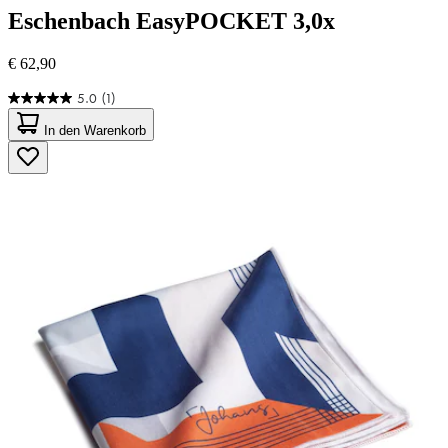
Eschenbach
EasyPOCKET 3,0x
€ 62,90
5.0
(1)
5.0
von
In den Warenkorb
5
Sternen.
1
Bewertung