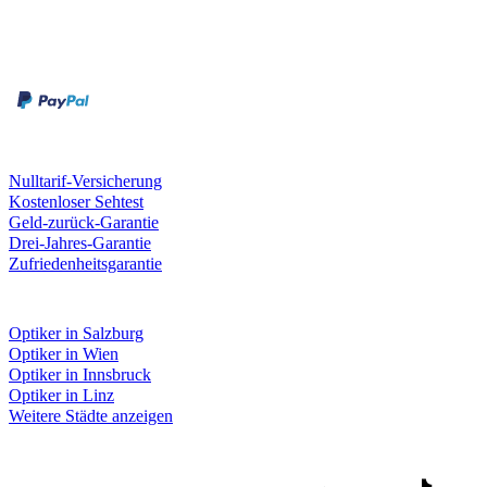
Zahlungsarten
Rechnung
Kreditkarte
Unsere Leistungen
Nulltarif-Versicherung
Kostenloser Sehtest
Geld-zurück-Garantie
Drei-Jahres-Garantie
Zufriedenheitsgarantie
Fielmann in deiner Nähe
Optiker in Salzburg
Optiker in Wien
Optiker in Innsbruck
Optiker in Linz
Weitere Städte anzeigen
Social Media