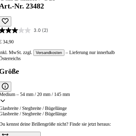
Art.-Nr. 23482
3.0
(2)
€ 34,90
inkl. MwSt.
zzgl.
– Lieferung nur innerhalb
Versandkosten
Österreichs
Größe
Medium – 54 mm / 20 mm / 145 mm
Glasbreite / Stegbreite / Bügellänge
Glasbreite / Stegbreite / Bügellänge
Du kennst deine Brillengröße nicht?
Finde sie jetzt heraus: