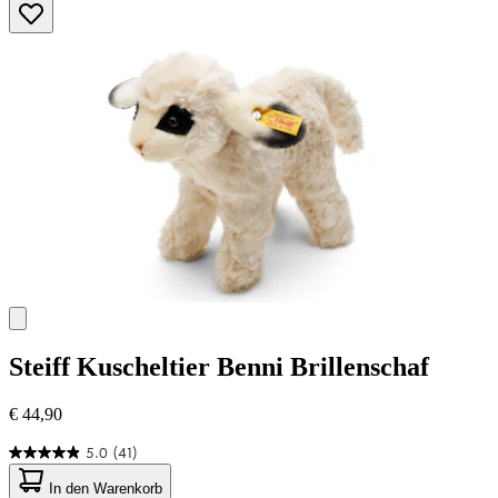
Sternen.
Steiff
Kuscheltier Benni Brillenschaf
€ 44,90
5.0
(41)
5.0
von
In den Warenkorb