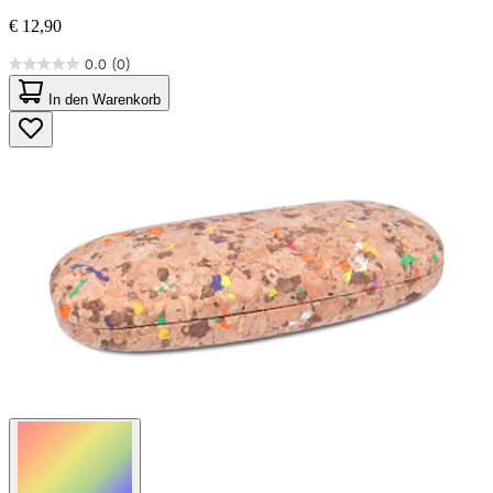
€ 12,90
0.0
(0)
0.0
von
In den Warenkorb
5
Sternen.