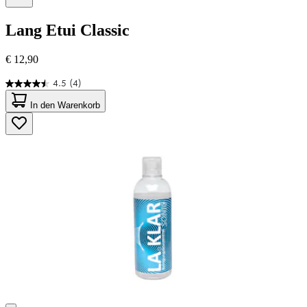
Lang
Etui Classic
€ 12,90
4.5
(4)
4.5
von
In den Warenkorb
5
Sternen.
4
Bewertungen