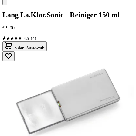
Lang
La.Klar.Sonic+ Reiniger 150 ml
€ 9,90
4.8
(4)
4.8
von
In den Warenkorb
5
Sternen.
4
Bewertungen