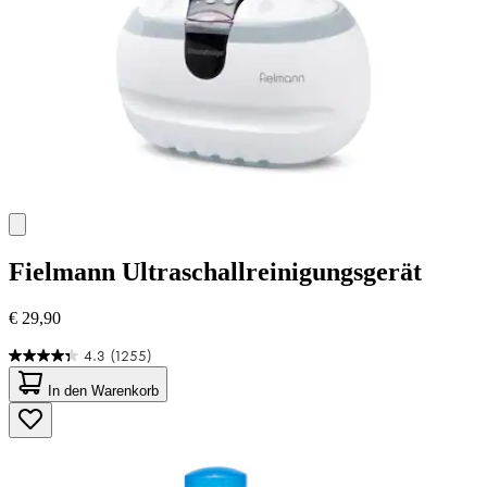
Fielmann
Ultraschallreinigungsgerät
€ 29,90
4.3
(1255)
4.3
von
In den Warenkorb
5
Sternen.
1255
Bewertungen