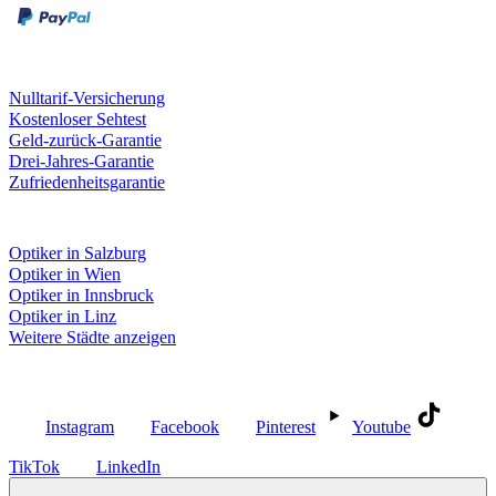
Unsere Leistungen
Nulltarif-Versicherung
Kostenloser Sehtest
Geld-zurück-Garantie
Drei-Jahres-Garantie
Zufriedenheitsgarantie
Fielmann in deiner Nähe
Optiker in Salzburg
Optiker in Wien
Optiker in Innsbruck
Optiker in Linz
Weitere Städte anzeigen
Social Media
Instagram
Facebook
Pinterest
Youtube
TikTok
LinkedIn