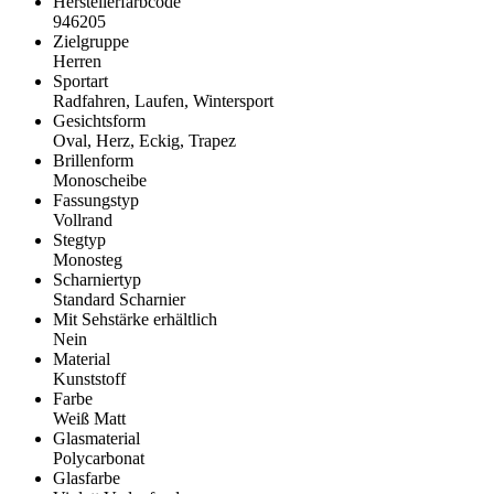
Herstellerfarbcode
946205
Zielgruppe
Herren
Sportart
Radfahren, Laufen, Wintersport
Gesichtsform
Oval, Herz, Eckig, Trapez
Brillenform
Monoscheibe
Fassungstyp
Vollrand
Stegtyp
Monosteg
Scharniertyp
Standard Scharnier
Mit Sehstärke erhältlich
Nein
Material
Kunststoff
Farbe
Weiß Matt
Glasmaterial
Polycarbonat
Glasfarbe