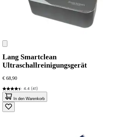
Lang
Smartclean
Ultraschallreinigungsgerät
€ 68,90
4.4
(41)
4.4
von
In den Warenkorb
5
Sternen.
41
Bewertungen