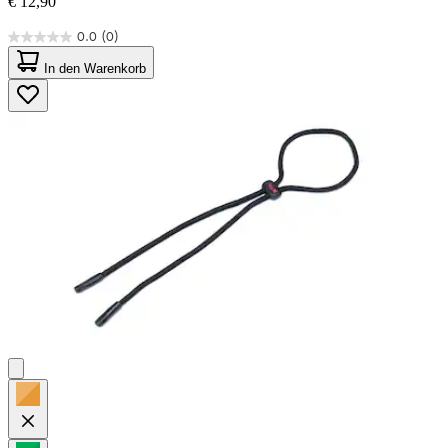
€ 12,90
0.0
(0)
0.0
von
In den Warenkorb
5
Sternen.