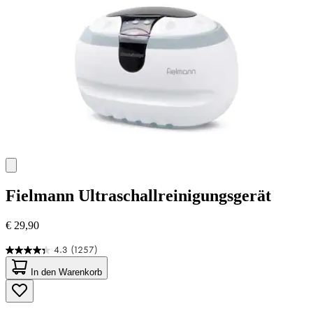
Bewertungen
Fielmann
Ultraschallreinigungsgerät
€ 29,90
4.3
(1257)
4.3
von
In den Warenkorb
5
Sternen.
1257