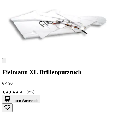
Fielmann
XL Brillenputztuch
€ 4,90
4.8
(125)
4.8
von
In den Warenkorb
5
Sternen.
125