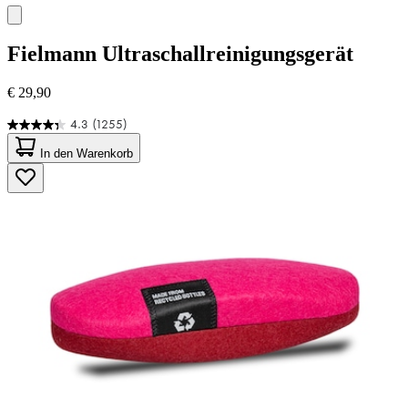
Fielmann
Ultraschallreinigungsgerät
€ 29,90
4.3
(1255)
4.3
von
In den Warenkorb
5
Sternen.
1255
Bewertungen