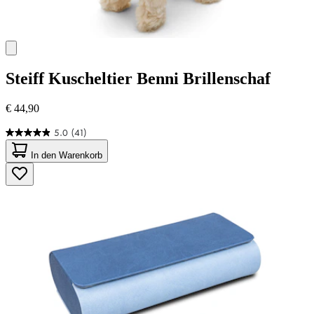
Steiff
Kuscheltier Benni Brillenschaf
€ 44,90
5.0
(41)
5.0
von
In den Warenkorb
5
Sternen.
41
Bewertungen