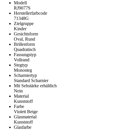
Modell
RJ9077S
Herstellerfarbcode
71348G
Zielgruppe
Kinder
Gesichtsform
Oval, Rund
Brillenform
Quadratisch
Fassungstyp
Vollrand
Stegtyp
Monosteg
Scharniertyp
Standard Scharnier
Mit Sehstärke erhältlich
Nein
Material
Kunststoff
Farbe
Violett Beige
Glasmaterial
Kunststoff
Glasfarbe