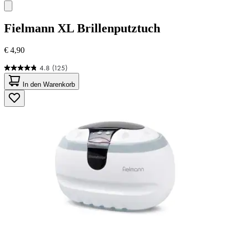
Fielmann
XL Brillenputztuch
€ 4,90
4.8
(125)
4.8
von
In den Warenkorb
5
Sternen.
125
Bewertungen