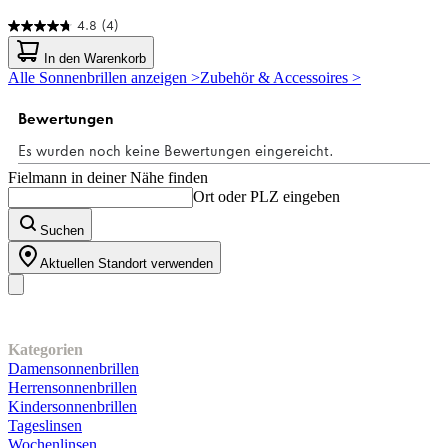
4.8
(4)
4.8
von
In den Warenkorb
5
Alle Sonnenbrillen anzeigen >
Zubehör & Accessoires >
Sternen.
4
Bewertungen
Fielmann in deiner Nähe finden
Ort oder PLZ eingeben
Suchen
Aktuellen Standort verwenden
Unser Sortiment
Kategorien
Damensonnenbrillen
Herrensonnenbrillen
Kindersonnenbrillen
Tageslinsen
Wochenlinsen