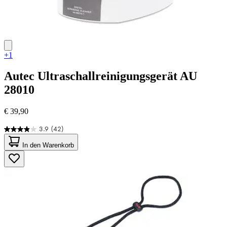
+1
Autec
Ultraschallreinigungsgerät AU
28010
€ 39,90
3.9
(42)
3.9
von
In den Warenkorb
5
Sternen.
42
Bewertungen