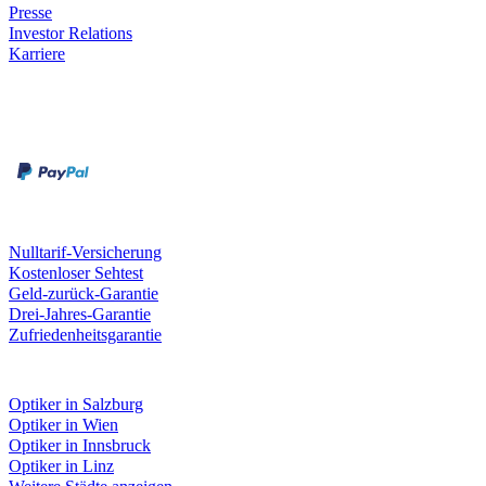
Presse
Investor Relations
Karriere
Zahlungsarten
Rechnung
Kreditkarte
Unsere Leistungen
Nulltarif-Versicherung
Kostenloser Sehtest
Geld-zurück-Garantie
Drei-Jahres-Garantie
Zufriedenheitsgarantie
Fielmann in deiner Nähe
Optiker in Salzburg
Optiker in Wien
Optiker in Innsbruck
Optiker in Linz