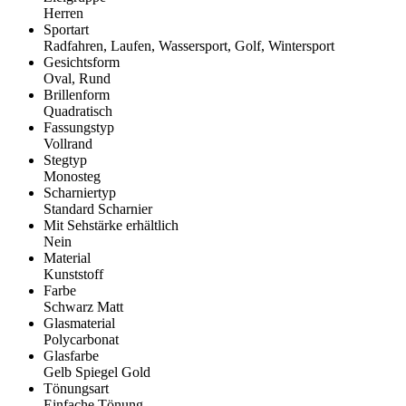
Herren
Sportart
Radfahren, Laufen, Wassersport, Golf, Wintersport
Gesichtsform
Oval, Rund
Brillenform
Quadratisch
Fassungstyp
Vollrand
Stegtyp
Monosteg
Scharniertyp
Standard Scharnier
Mit Sehstärke erhältlich
Nein
Material
Kunststoff
Farbe
Schwarz Matt
Glasmaterial
Polycarbonat
Glasfarbe
Gelb Spiegel Gold
Tönungsart
Einfache Tönung