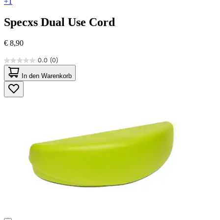
+1
Specxs
Dual Use Cord
€ 8,90
0.0
(0)
0.0
von
In den Warenkorb
5
Sternen.