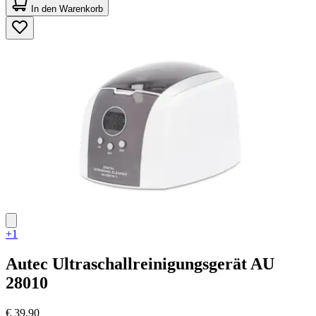
von
In den Warenkorb
5
Sternen.
23
Bewertungen
+1
Autec
Ultraschallreinigungsgerät AU
28010
€ 39,90