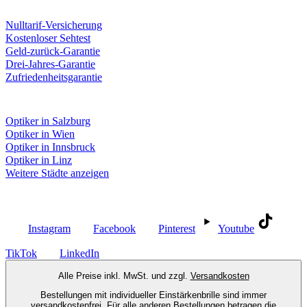
Unsere Leistungen
Nulltarif-Versicherung
Kostenloser Sehtest
Geld-zurück-Garantie
Drei-Jahres-Garantie
Zufriedenheitsgarantie
Fielmann in deiner Nähe
Optiker in Salzburg
Optiker in Wien
Optiker in Innsbruck
Optiker in Linz
Weitere Städte anzeigen
Social Media
Instagram
Facebook
Pinterest
Youtube
TikTok
LinkedIn
Alle Preise inkl. MwSt. und zzgl.
Versandkosten
Bestellungen mit individueller Einstärkenbrille sind immer
versandkostenfrei. Für alle anderen Bestellungen betragen die