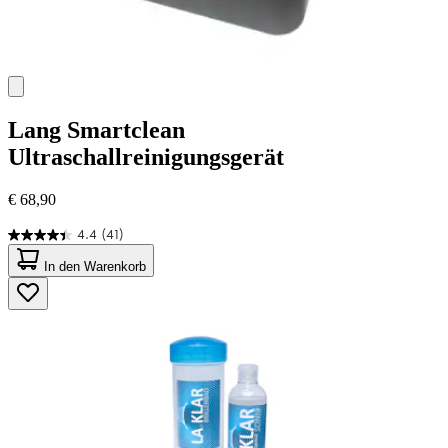
Lang
Smartclean
Ultraschallreinigungsgerät
€ 68,90
4.4
(41)
4.4
von
In den Warenkorb
5
Sternen.
41
Bewertungen