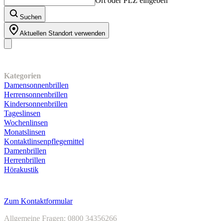
Ort oder PLZ eingeben
Suchen
Aktuellen Standort verwenden
Unser Sortiment
Kategorien
Damensonnenbrillen
Herrensonnenbrillen
Kindersonnenbrillen
Tageslinsen
Wochenlinsen
Monatslinsen
Kontaktlinsenpflegemittel
Damenbrillen
Herrenbrillen
Hörakustik
Kundenservice
Zum Kontaktformular
Allgemeine Fragen: 0800 34356266