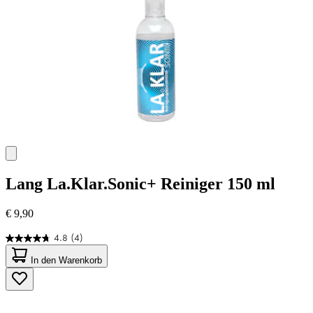
Lang
La.Klar.Sonic+ Reiniger 150 ml
€ 9,90
4.8
(4)
4.8
von
In den Warenkorb
5
Sternen.
4
Bewertungen