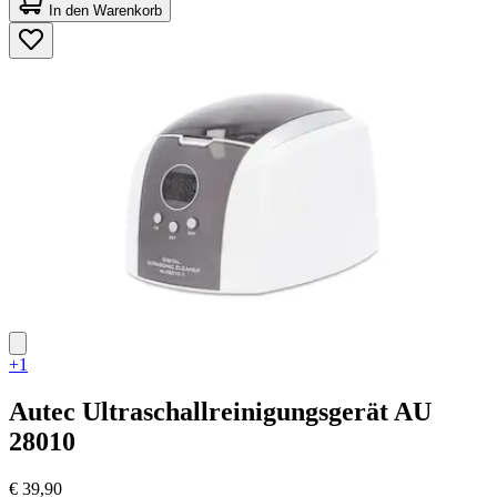
von
In den Warenkorb
5
Sternen.
23
Bewertungen
+1
Autec
Ultraschallreinigungsgerät AU
28010
€ 39,90