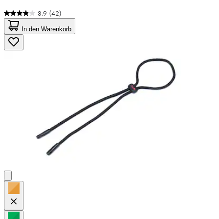
3.9
(42)
3.9
von
In den Warenkorb
5
Sternen.
42
Bewertungen