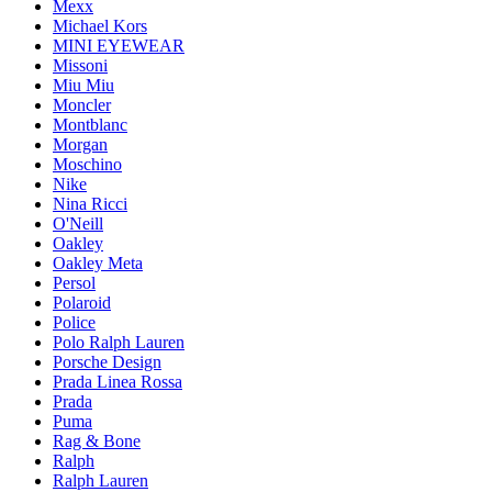
Mexx
Michael Kors
MINI EYEWEAR
Missoni
Miu Miu
Moncler
Montblanc
Morgan
Moschino
Nike
Nina Ricci
O'Neill
Oakley
Oakley Meta
Persol
Polaroid
Police
Polo Ralph Lauren
Porsche Design
Prada Linea Rossa
Prada
Puma
Rag & Bone
Ralph
Ralph Lauren