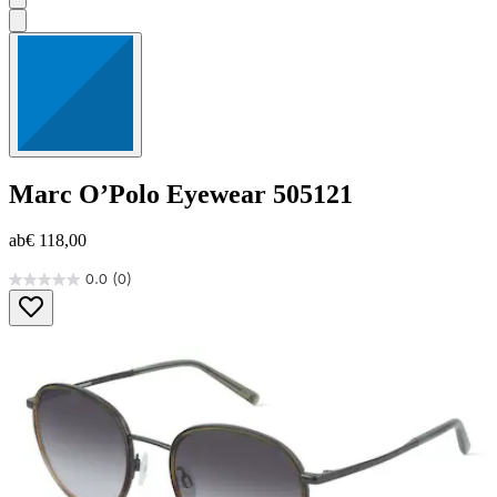
Marc O’Polo Eyewear
505121
ab
€ 118,00
0.0
(0)
0.0
von
5
Sternen.