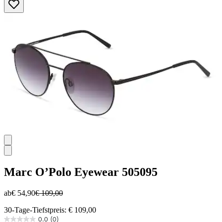
5
Sternen.
Marc O’Polo Eyewear
505095
ab
€ 54,90
€ 109,00
30-Tage-Tiefstpreis: € 109,00
0.0
(0)