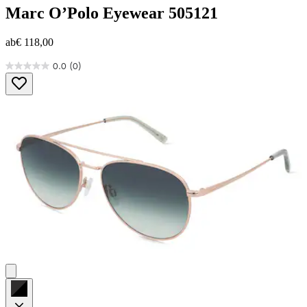
Marc O’Polo Eyewear
505121
ab
€ 118,00
0.0
(0)
0.0
von
5
Sternen.