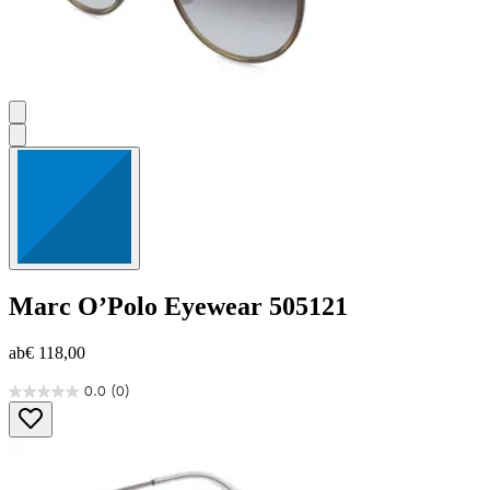
Marc O’Polo Eyewear
505121
ab
€ 118,00
0.0
(0)
0.0
von
5
Sternen.