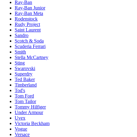
Ray-Ban
Ray-Ban Junior
Ray-Ban Meta
Rodenstock
Rudy Project
Saint Laurent
Sandro
Scotch & Soda
Scuderia Ferrari
Smith
Stella McCartney
Sting
Swarovski
Superdry
Ted Baker
Timberland
Tod's
Tom Ford
Tom Tailor
Tommy Hilfiger
Under Armour
Uvex
Victoria Beckham
Vogue
Versace