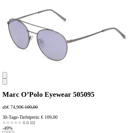
Marc O’Polo Eyewear
505095
ab
€ 74,90
€ 109,00
30-Tage-Tiefstpreis: € 109,00
0.0
(0)
0.0
-49%
von