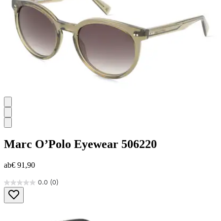
Bewertung
Marc O’Polo Eyewear
506220
ab
€ 91,90
0.0
(0)
0.0
von
5
Sternen.