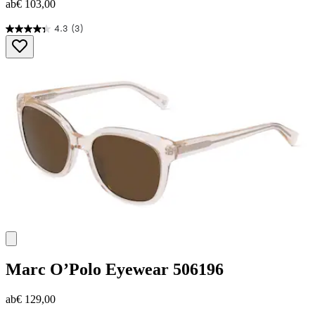
ab
€ 103,00
4.3
(3)
4.3
von
5
Sternen.
3
Bewertungen
Marc O’Polo Eyewear
506196
ab
€ 129,00