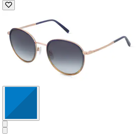
von
5
Sternen.