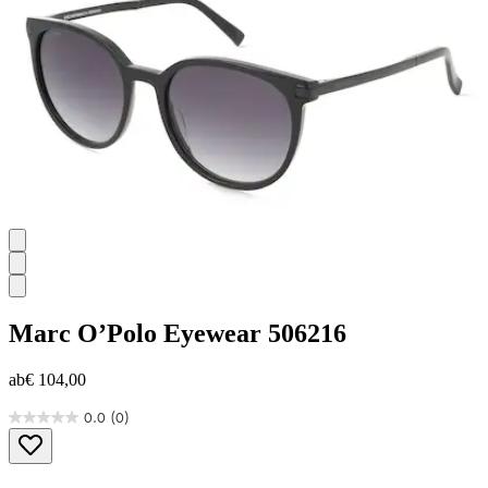
Marc O’Polo Eyewear
506216
ab
€ 104,00
0.0
(0)
0.0
von
5
Sternen.