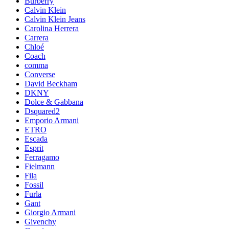
Burberry
Calvin Klein
Calvin Klein Jeans
Carolina Herrera
Carrera
Chloé
Coach
comma
Converse
David Beckham
DKNY
Dolce & Gabbana
Dsquared2
Emporio Armani
ETRO
Escada
Esprit
Ferragamo
Fielmann
Fila
Fossil
Furla
Gant
Giorgio Armani
Givenchy