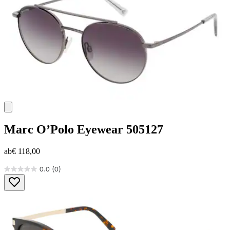
Marc O’Polo Eyewear
505127
ab
€ 118,00
0.0
(0)
0.0
von
5
Sternen.