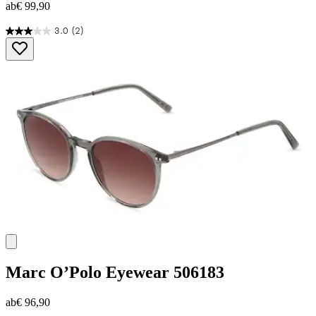
ab
€ 99,90
3.0
(2)
3.0
von
5
Sternen.
2
Bewertungen
Marc O’Polo Eyewear
506183
ab
€ 96,90