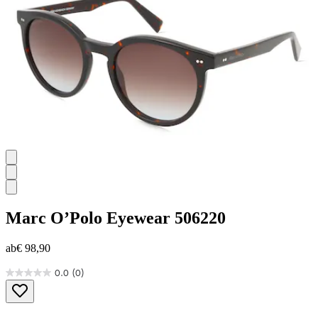
Marc O’Polo Eyewear
506220
ab
€ 98,90
0.0
(0)
0.0
von
5
Sternen.