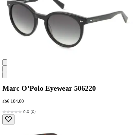
Bewertungen
Marc O’Polo Eyewear
506220
ab
€ 104,00
0.0
(0)
0.0
von
5
Sternen.