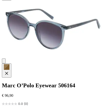
5
Sternen.
1
Bewertung
Marc O’Polo Eyewear
506164
€ 96,90
0.0
(0)
0.0