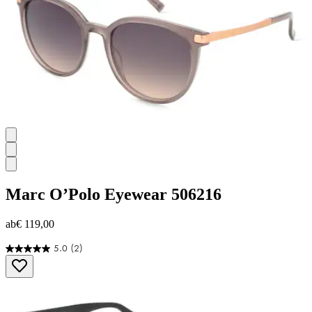
Marc O’Polo Eyewear
506216
ab
€ 119,00
5.0
(2)
5.0
von
5
Sternen.
2