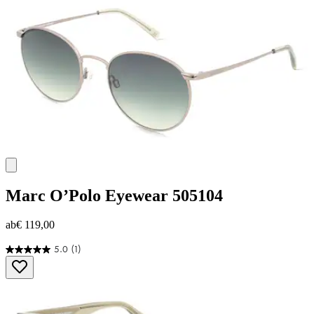
Marc O’Polo Eyewear
505104
ab
€ 119,00
5.0
(1)
5.0
von
5
Sternen.
1