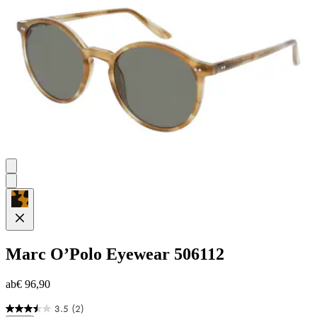
Marc O’Polo Eyewear
506112
ab
€ 96,90
3.5
(2)
3.5