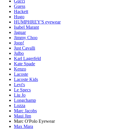
Gucci
Guess
Hackett
Hugo
HUMPHREY'S eyewear
Isabel Marant
Jaguar
Jimmy Choo
Joop!
Just Cavalli
Julbo
Karl Lagerfeld
Kate Spade
Kenzo
Lacoste
Lacoste Kids
Levi's
Le Specs
Liu Jo
Longchamp
Lozza
Marc Jacobs
Maui Jim
Marc O'Polo Eyewear
Max Mara