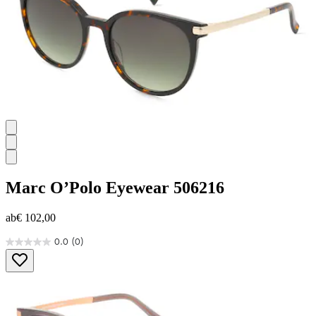
Marc O’Polo Eyewear
506216
ab
€ 102,00
0.0
(0)
0.0
von
5
Sternen.