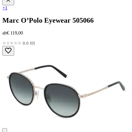
+1
Marc O’Polo Eyewear
505066
ab
€ 119,00
0.0
(0)
0.0
von
5
Sternen.