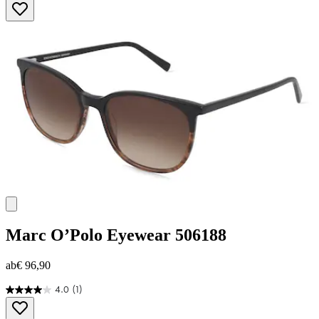
von
5
Sternen.
Marc O’Polo Eyewear
506188
ab
€ 96,90
4.0
(1)
4.0
von