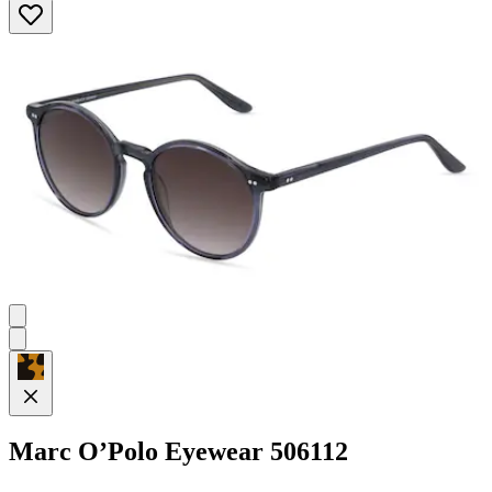
von
5
Sternen.
2
Bewertungen
Marc O’Polo Eyewear
506112