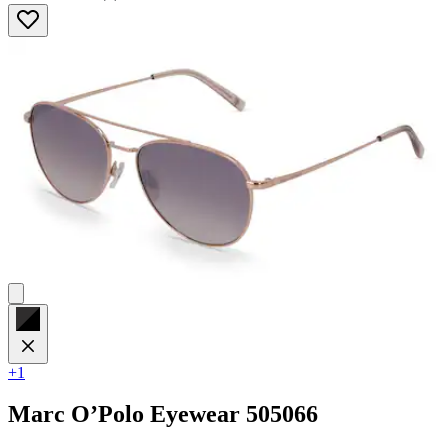
0.0
von
5
Sternen.
+1
Marc O’Polo Eyewear
505066