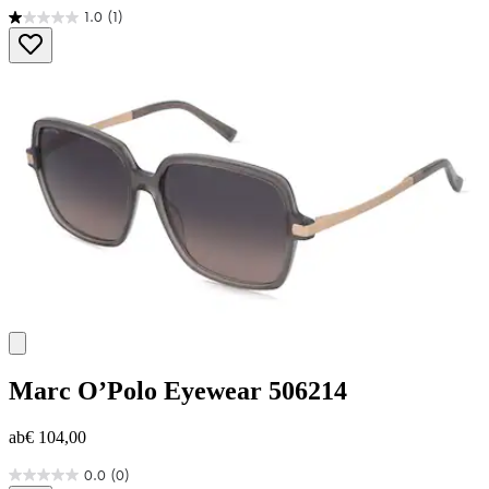
1.0
(1)
1.0
von
5
Sternen.
1
Bewertung
Marc O’Polo Eyewear
506214
ab
€ 104,00
0.0
(0)
0.0