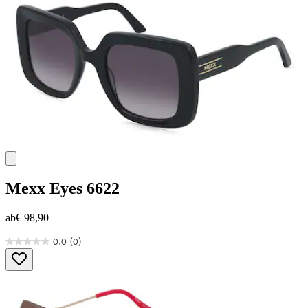
Mexx Eyes
6622
ab
€ 98,90
0.0
(0)
0.0
von
5
Sternen.