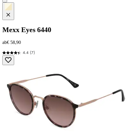
Mexx Eyes
6440
ab
€ 58,90
4.4
(7)
4.4
von
5
Sternen.
7
Bewertungen