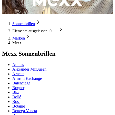
Sonnenbrillen
Elemente ausgelassen: 0
…
Marken
Mexx
Mexx Sonnenbrillen
Adidas
Alexander McQueen
Arnette
Armani Exchange
Balenciaga
Bogner
Bliz
Bollé
Boss
Botaniq
Bottega Veneta