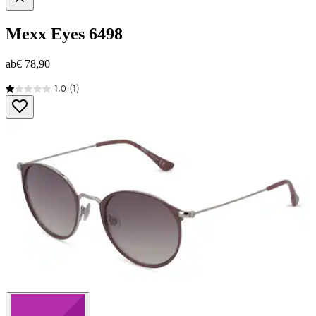
Mexx Eyes
6498
ab
€ 78,90
1.0
(1)
1.0
von
5
Sternen.
1
Bewertung