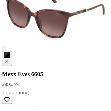
Mexx Eyes
6605
ab
€ 84,90
0.0
(0)
0.0
von
5
Sternen.