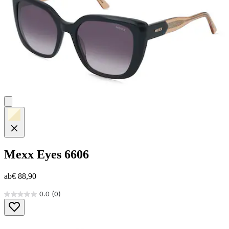
Mexx Eyes
6606
ab
€ 88,90
0.0
(0)
0.0
von
5
Sternen.