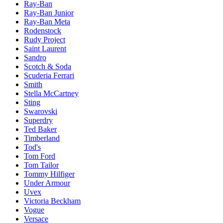
Ray-Ban
Ray-Ban Junior
Ray-Ban Meta
Rodenstock
Rudy Project
Saint Laurent
Sandro
Scotch & Soda
Scuderia Ferrari
Smith
Stella McCartney
Sting
Swarovski
Superdry
Ted Baker
Timberland
Tod's
Tom Ford
Tom Tailor
Tommy Hilfiger
Under Armour
Uvex
Victoria Beckham
Vogue
Versace