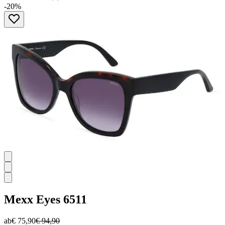
0.0
-20%
von
5
Sternen.
Mexx Eyes
6511
ab
€ 75,90
€ 94,90