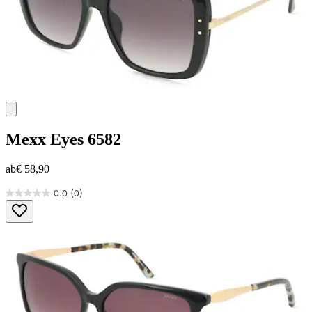
Mexx Eyes
6582
ab
€ 58,90
0.0
(0)
0.0
von
5
Sternen.