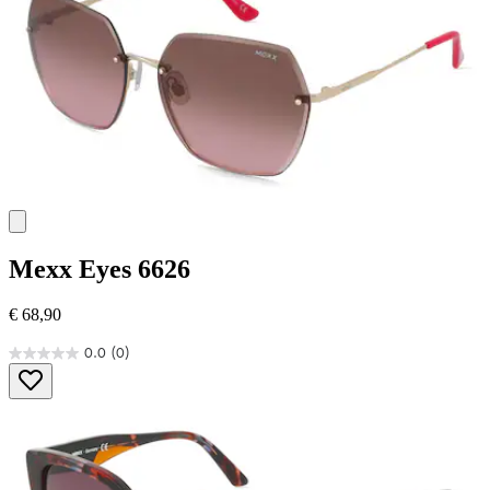
Mexx Eyes
6626
€ 68,90
0.0
(0)
0.0
von
5
Sternen.