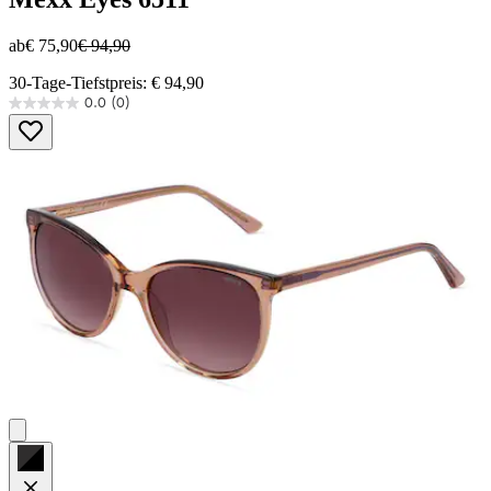
ab
€ 75,90
€ 94,90
30-Tage-Tiefstpreis: € 94,90
0.0
(0)
0.0
von
5
Sternen.