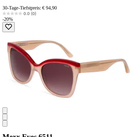
30-Tage-Tiefstpreis: € 94,90
0.0
(0)
0.0
-20%
von
5
Sternen.
Mexx Eyes
6511