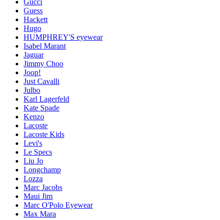
Gucci
Guess
Hackett
Hugo
HUMPHREY'S eyewear
Isabel Marant
Jaguar
Jimmy Choo
Joop!
Just Cavalli
Julbo
Karl Lagerfeld
Kate Spade
Kenzo
Lacoste
Lacoste Kids
Levi's
Le Specs
Liu Jo
Longchamp
Lozza
Marc Jacobs
Maui Jim
Marc O'Polo Eyewear
Max Mara