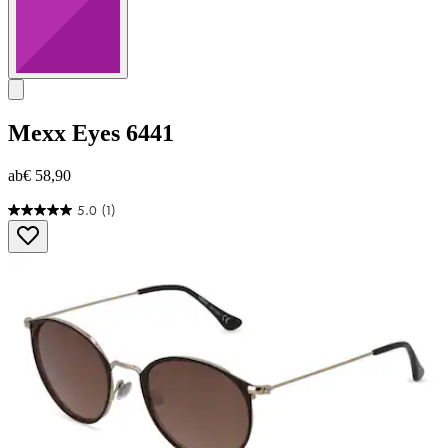
Mexx Eyes
6441
ab
€ 58,90
5.0
(1)
5.0
von
5
Sternen.
1
Bewertung