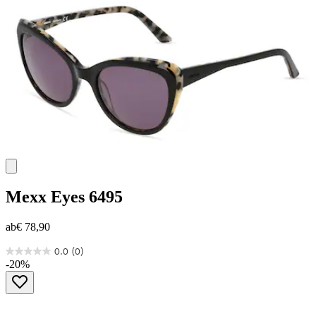
Mexx Eyes
6495
ab
€ 78,90
0.0
(0)
0.0
-20%
von
5
Sternen.