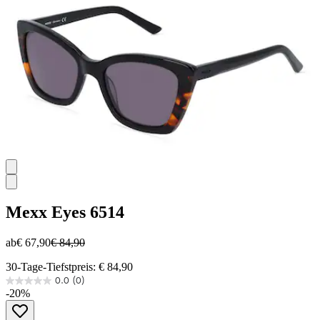
Bewertung
Mexx Eyes
6514
ab
€ 67,90
€ 84,90
30-Tage-Tiefstpreis: € 84,90
0.0
(0)
0.0
-20%
von
5