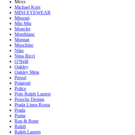
Mexx
Michael Kors
MINI EYEWEAR
Missoni
Miu Miu
Moncler
Montblanc
Morgan
Moschino
Nike
Nina Ricci
O'Neill
Oakley
Oakley Meta
Persol
Polaroid
Police
Polo Ralph Lauren
Porsche Design
Prada Linea Rossa
Prada
Puma
Rag & Bone
Ralph
Ralph Lauren