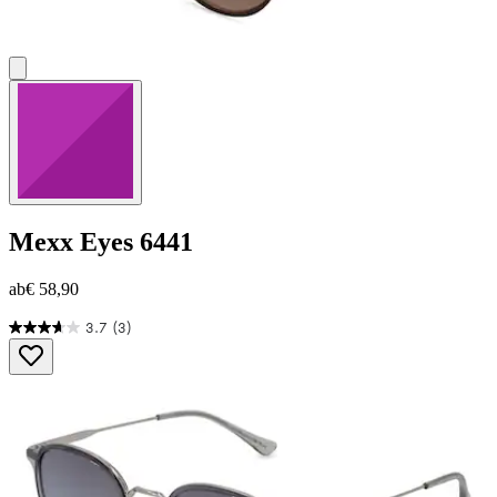
Mexx Eyes
6441
ab
€ 58,90
3.7
(3)
3.7
von
5
Sternen.
3
Bewertungen