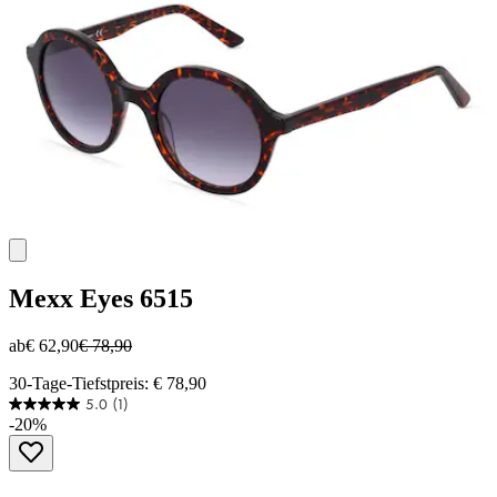
Mexx Eyes
6515
ab
€ 62,90
€ 78,90
30-Tage-Tiefstpreis: € 78,90
5.0
(1)
5.0
-20%
von
5
Sternen.
1