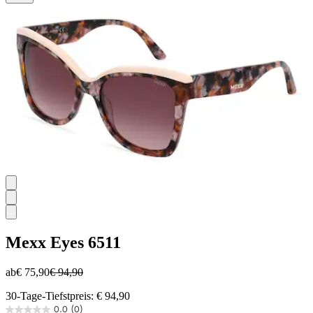
Sternen.
Mexx Eyes
6511
ab
€ 75,90
€ 94,90
30-Tage-Tiefstpreis: € 94,90
0.0
(0)