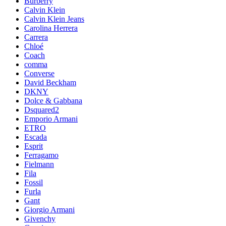
Burberry
Calvin Klein
Calvin Klein Jeans
Carolina Herrera
Carrera
Chloé
Coach
comma
Converse
David Beckham
DKNY
Dolce & Gabbana
Dsquared2
Emporio Armani
ETRO
Escada
Esprit
Ferragamo
Fielmann
Fila
Fossil
Furla
Gant
Giorgio Armani
Givenchy