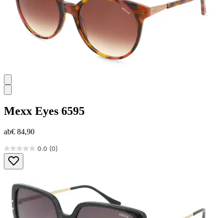
Mexx Eyes
6595
ab
€ 84,90
0.0
(0)
0.0
von
5
Sternen.