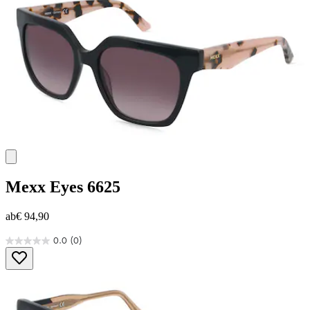
Mexx Eyes
6625
ab
€ 94,90
0.0
(0)
0.0
von
5
Sternen.