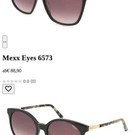
Mexx Eyes
6573
ab
€ 88,90
0.0
(0)
0.0
von
5
Sternen.