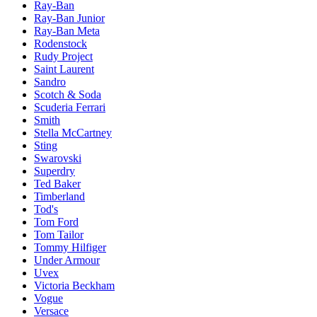
Ray-Ban
Ray-Ban Junior
Ray-Ban Meta
Rodenstock
Rudy Project
Saint Laurent
Sandro
Scotch & Soda
Scuderia Ferrari
Smith
Stella McCartney
Sting
Swarovski
Superdry
Ted Baker
Timberland
Tod's
Tom Ford
Tom Tailor
Tommy Hilfiger
Under Armour
Uvex
Victoria Beckham
Vogue
Versace