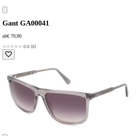
Gant
GA00041
ab
€ 79,90
0.0
(0)
0.0
von
5
Sternen.