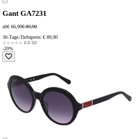
Gant
GA7231
ab
€ 66,90
€ 89,90
30-Tage-Tiefstpreis: € 89,90
0.0
(0)
0.0
-20%
von
5
Sternen.