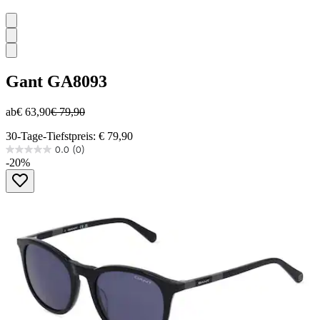
Gant
GA8093
ab
€ 63,90
€ 79,90
30-Tage-Tiefstpreis: € 79,90
0.0
(0)
0.0
-20%
von
5
Sternen.