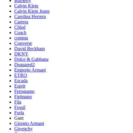
Burberry
Calvin Klein
Calvin Klein Jeans
Carolina Herrera
Carrera
Chloé
Coach
comma
Converse
David Beckham
DKNY
Dolce & Gabbana
Dsquared2
Emporio Armani
ETRO
Escada
Esprit
Ferragamo
Fielmann
Fila
Fossil
Furla
Gant
Giorgio Armani
Givenchy