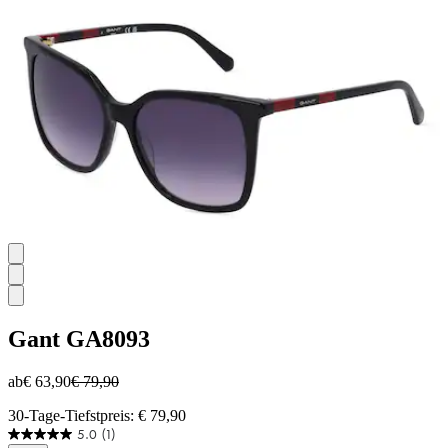
Gant
GA8093
ab
€ 63,90
€ 79,90
30-Tage-Tiefstpreis: € 79,90
5.0
(1)
5.0