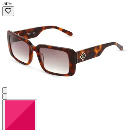
0.0
-50%
von
5
Sternen.