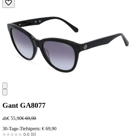
5
Sternen.
Gant
GA8077
ab
€ 55,90
€ 69,90
30-Tage-Tiefstpreis: € 69,90
0.0
(0)