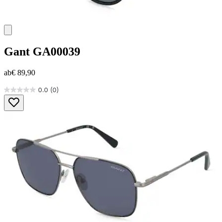
Gant
GA00039
ab
€ 89,90
0.0
(0)
0.0
von
5
Sternen.