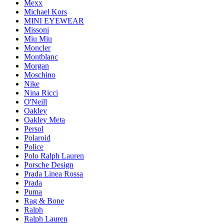
Mexx
Michael Kors
MINI EYEWEAR
Missoni
Miu Miu
Moncler
Montblanc
Morgan
Moschino
Nike
Nina Ricci
O'Neill
Oakley
Oakley Meta
Persol
Polaroid
Police
Polo Ralph Lauren
Porsche Design
Prada Linea Rossa
Prada
Puma
Rag & Bone
Ralph
Ralph Lauren