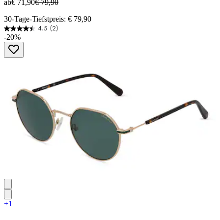
ab
€ 71,90
€ 79,90
30-Tage-Tiefstpreis: € 79,90
4.5
(2)
4.5
-20%
von
5
Sternen.
2
Bewertungen
+1