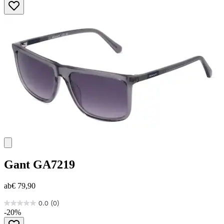
von
5
Sternen.
1
Bewertung
Gant
GA7219
ab
€ 79,90
0.0
(0)
0.0
-20%
von