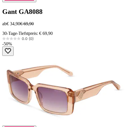
Gant
GA8088
ab
€ 34,90
€ 69,90
30-Tage-Tiefstpreis: € 69,90
0.0
(0)
0.0
-50%
von
5
Sternen.