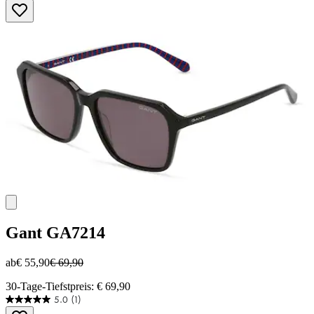
5
Sternen.
1
Bewertung
Gant
GA7214
ab
€ 55,90
€ 69,90
30-Tage-Tiefstpreis: € 69,90
5.0
(1)
5.0