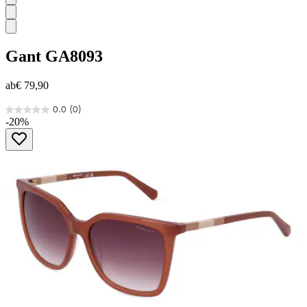
Gant
GA8093
ab
€ 79,90
0.0
(0)
0.0
-20%
von
5
Sternen.