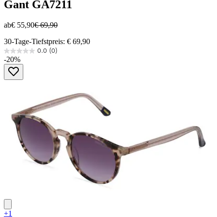
Gant
GA7211
ab
€ 55,90
€ 69,90
30-Tage-Tiefstpreis: € 69,90
0.0
(0)
0.0
-20%
von
5
Sternen.
+1