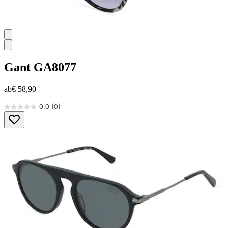
Gant
GA8077
ab
€ 58,90
0.0
(0)
0.0
von
5
Sternen.