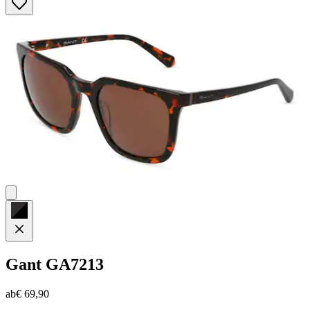
von
5
Sternen.
1
Bewertung
Gant
GA7213
ab
€ 69,90