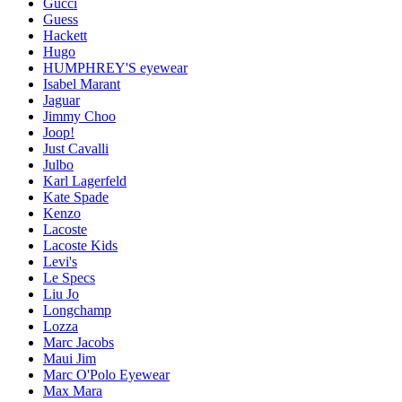
Gucci
Guess
Hackett
Hugo
HUMPHREY'S eyewear
Isabel Marant
Jaguar
Jimmy Choo
Joop!
Just Cavalli
Julbo
Karl Lagerfeld
Kate Spade
Kenzo
Lacoste
Lacoste Kids
Levi's
Le Specs
Liu Jo
Longchamp
Lozza
Marc Jacobs
Maui Jim
Marc O'Polo Eyewear
Max Mara