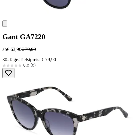
Gant
GA7220
ab
€ 63,90
€ 79,90
30-Tage-Tiefstpreis: € 79,90
0.0
(0)
0.0
von
5
Sternen.