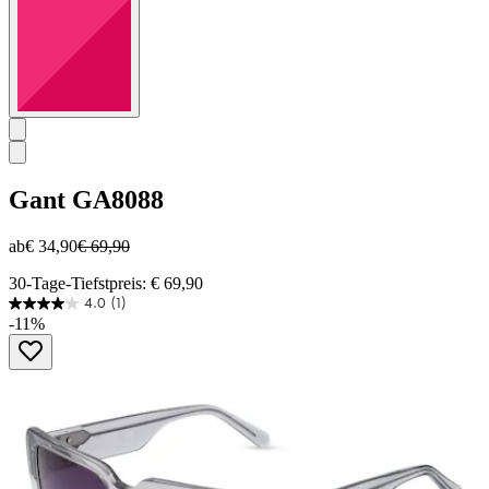
Gant
GA8088
ab
€ 34,90
€ 69,90
30-Tage-Tiefstpreis: € 69,90
4.0
(1)
4.0
-11%
von
5
Sternen.
1
Bewertung