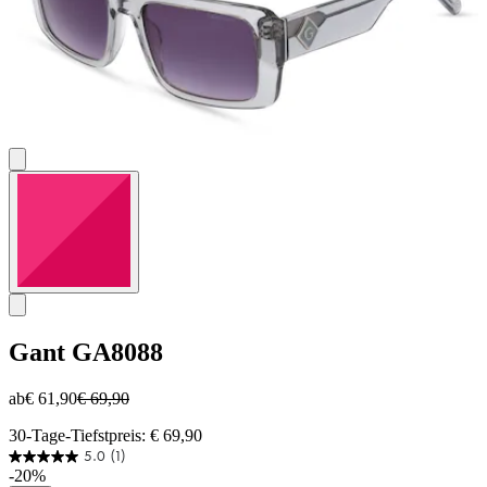
Gant
GA8088
ab
€ 61,90
€ 69,90
30-Tage-Tiefstpreis: € 69,90
5.0
(1)
5.0
-20%
von