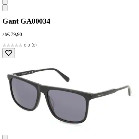
Gant
GA00034
ab
€ 79,90
0.0
(0)
0.0
von
5
Sternen.