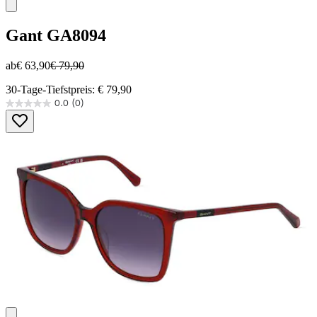
Gant
GA8094
ab
€ 63,90
€ 79,90
30-Tage-Tiefstpreis: € 79,90
0.0
(0)
0.0
von
5
Sternen.