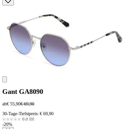
5
Sternen.
Gant
GA8090
ab
€ 55,90
€ 69,90
30-Tage-Tiefstpreis: € 69,90
0.0
(0)
0.0
-20%
von