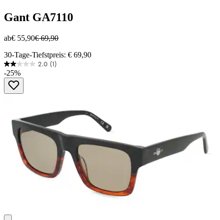
Gant
GA7110
ab
€ 55,90
€ 69,90
30-Tage-Tiefstpreis: € 69,90
2.0
(1)
2.0
-25%
von
5
Sternen.
1
Bewertung