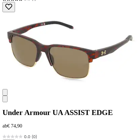
5.0
von
5
Sternen.
1
Bewertung
Under Armour
UA ASSIST EDGE
ab
€ 74,90
0.0
(0)
0.0