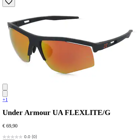
von
5
Sternen.
+1
Under Armour
UA FLEXLITE/G
€ 69,90
0.0
(0)
0.0