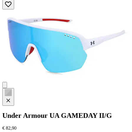
von
5
Sternen.
Under Armour
UA GAMEDAY II/G
€ 82,90