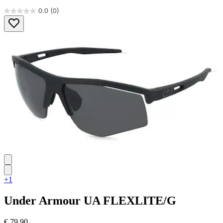
0.0
(0)
0.0
von
5
Sternen.
+1
Under Armour
UA FLEXLITE/G
€ 79,90