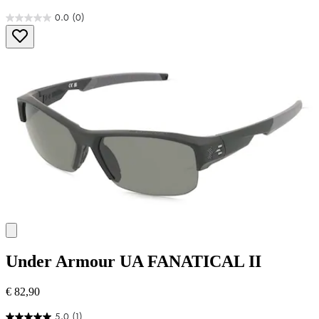
0.0
(0)
0.0
von
5
Sternen.
Under Armour
UA FANATICAL II
€ 82,90
5.0
(1)