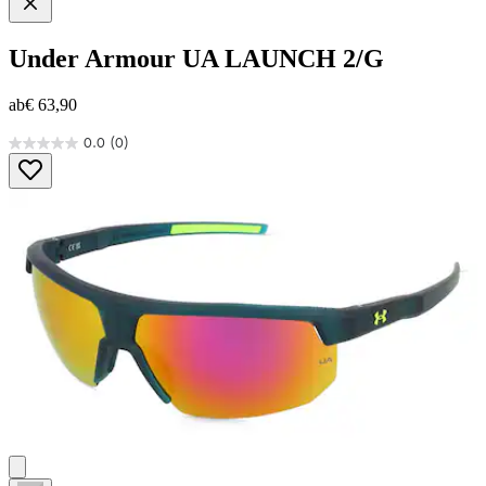
Under Armour
UA LAUNCH 2/G
ab
€ 63,90
0.0
(0)
0.0
von
5
Sternen.