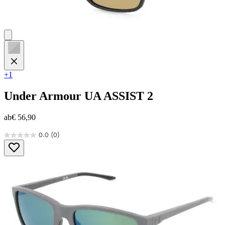
+1
Under Armour
UA ASSIST 2
ab
€ 56,90
0.0
(0)
0.0
von
5
Sternen.