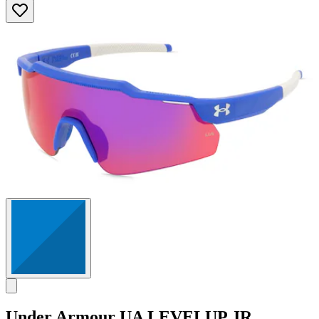
von
5
Sternen.
Under Armour
UA LEVELUP JR