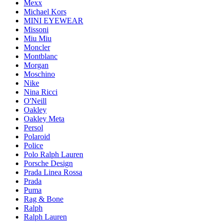
Mexx
Michael Kors
MINI EYEWEAR
Missoni
Miu Miu
Moncler
Montblanc
Morgan
Moschino
Nike
Nina Ricci
O'Neill
Oakley
Oakley Meta
Persol
Polaroid
Police
Polo Ralph Lauren
Porsche Design
Prada Linea Rossa
Prada
Puma
Rag & Bone
Ralph
Ralph Lauren