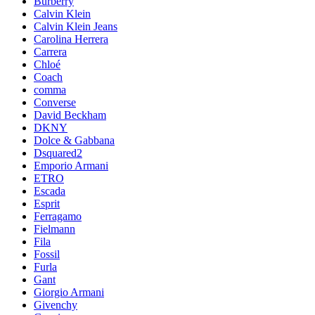
Burberry
Calvin Klein
Calvin Klein Jeans
Carolina Herrera
Carrera
Chloé
Coach
comma
Converse
David Beckham
DKNY
Dolce & Gabbana
Dsquared2
Emporio Armani
ETRO
Escada
Esprit
Ferragamo
Fielmann
Fila
Fossil
Furla
Gant
Giorgio Armani
Givenchy