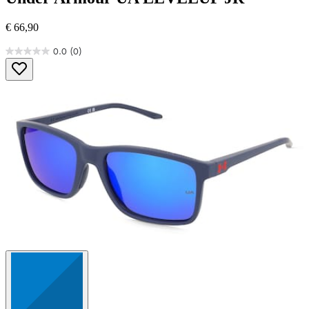
€ 66,90
0.0
(0)
0.0
von
5
Sternen.