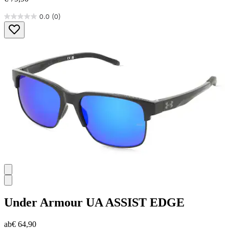
0.0
(0)
0.0
von
5
Sternen.
Under Armour
UA ASSIST EDGE
ab
€ 64,90