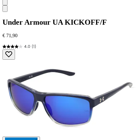
Under Armour
UA KICKOFF/F
€ 71,90
4.0
(1)
4.0
von
5
Sternen.
1
Bewertung