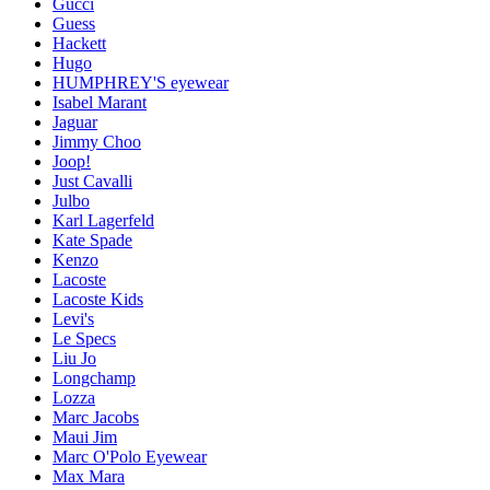
Gucci
Guess
Hackett
Hugo
HUMPHREY'S eyewear
Isabel Marant
Jaguar
Jimmy Choo
Joop!
Just Cavalli
Julbo
Karl Lagerfeld
Kate Spade
Kenzo
Lacoste
Lacoste Kids
Levi's
Le Specs
Liu Jo
Longchamp
Lozza
Marc Jacobs
Maui Jim
Marc O'Polo Eyewear
Max Mara