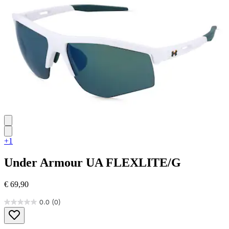
+1
Under Armour
UA FLEXLITE/G
€ 69,90
0.0
(0)
0.0
von
5