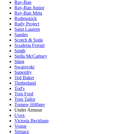
Ray-Ban
Ray-Ban Junior
Ray-Ban Meta
Rodenstock
Rudy Project
Saint Laurent
Sandro
Scotch & Soda
Scuderia Ferrari
Smith
Stella McCartney
Sting
Swarovski
Superdry
Ted Baker
Timberland
Tod's
Tom Ford
Tom Tailor
Tommy Hilfiger
Under Armour
Uvex
Victoria Beckham
Vogue
Versace