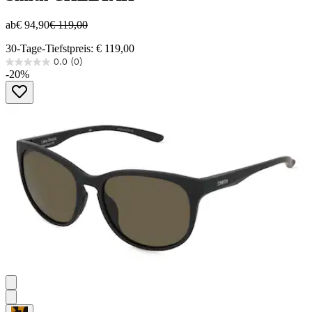
ab
€ 94,90
€ 119,00
30-Tage-Tiefstpreis: € 119,00
0.0
(0)
0.0
-20%
von
5
Sternen.