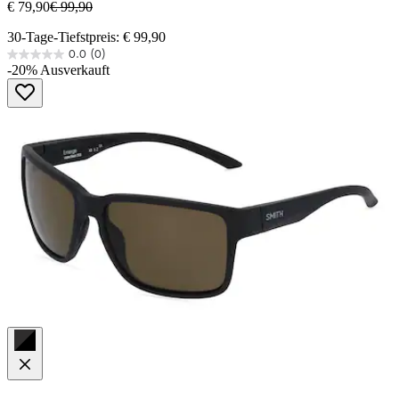
€ 79,90
€ 99,90
30-Tage-Tiefstpreis: € 99,90
0.0
(0)
0.0
-20%
Ausverkauft
von
5
Sternen.