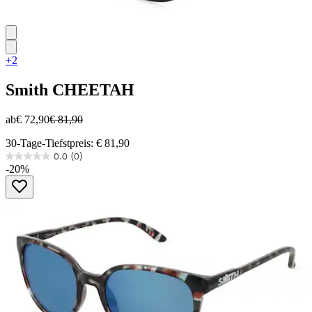
+2
Smith
CHEETAH
ab
€ 72,90
€ 81,90
30-Tage-Tiefstpreis: € 81,90
0.0
(0)
0.0
-20%
von
5
Sternen.