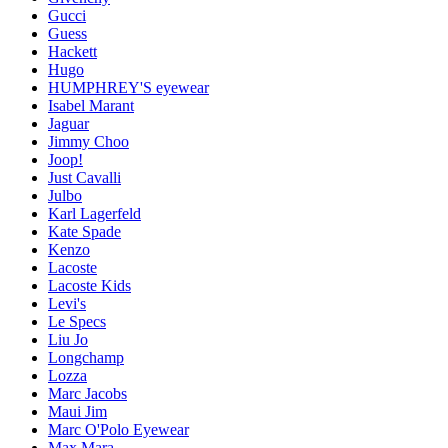
Gucci
Guess
Hackett
Hugo
HUMPHREY'S eyewear
Isabel Marant
Jaguar
Jimmy Choo
Joop!
Just Cavalli
Julbo
Karl Lagerfeld
Kate Spade
Kenzo
Lacoste
Lacoste Kids
Levi's
Le Specs
Liu Jo
Longchamp
Lozza
Marc Jacobs
Maui Jim
Marc O'Polo Eyewear
Max Mara