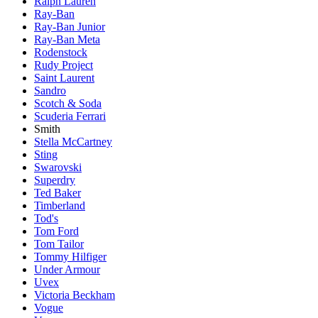
Ralph Lauren
Ray-Ban
Ray-Ban Junior
Ray-Ban Meta
Rodenstock
Rudy Project
Saint Laurent
Sandro
Scotch & Soda
Scuderia Ferrari
Smith
Stella McCartney
Sting
Swarovski
Superdry
Ted Baker
Timberland
Tod's
Tom Ford
Tom Tailor
Tommy Hilfiger
Under Armour
Uvex
Victoria Beckham
Vogue