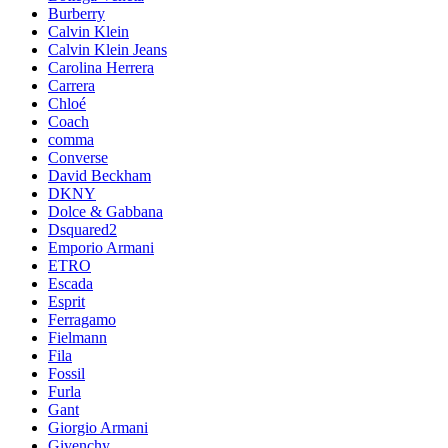
Burberry
Calvin Klein
Calvin Klein Jeans
Carolina Herrera
Carrera
Chloé
Coach
comma
Converse
David Beckham
DKNY
Dolce & Gabbana
Dsquared2
Emporio Armani
ETRO
Escada
Esprit
Ferragamo
Fielmann
Fila
Fossil
Furla
Gant
Giorgio Armani
Givenchy