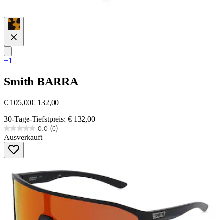
+1
Smith
BARRA
€ 105,00
€ 132,00
30-Tage-Tiefstpreis: € 132,00
0.0
(0)
0.0
Ausverkauft
von
5
Sternen.