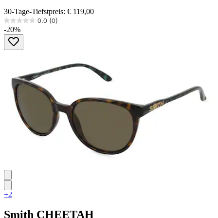
30-Tage-Tiefstpreis: € 119,00
0.0
(0)
0.0
-20%
von
5
Sternen.
+2
Smith
CHEETAH