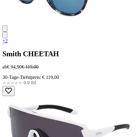
+2
Smith
CHEETAH
ab
€ 94,90
€ 119,00
30-Tage-Tiefstpreis: € 119,00
0.0
(0)
0.0
von
5
Sternen.