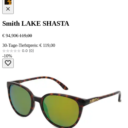
Smith
LAKE SHASTA
€ 94,90
€ 119,00
30-Tage-Tiefstpreis: € 119,00
0.0
(0)
0.0
-10%
von
5
Sternen.