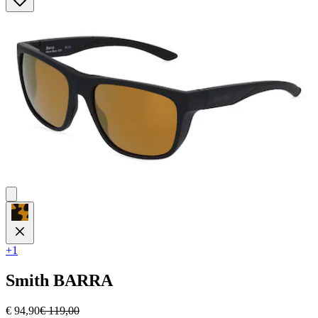
5
Sternen.
1
Bewertung
+1
Smith
BARRA
€ 94,90
€ 119,00