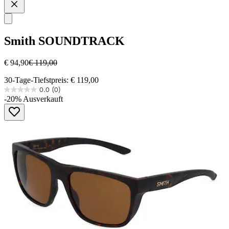
Smith
SOUNDTRACK
€ 94,90
€ 119,00
30-Tage-Tiefstpreis: € 119,00
0.0
(0)
0.0
-20%
Ausverkauft
von
5
Sternen.