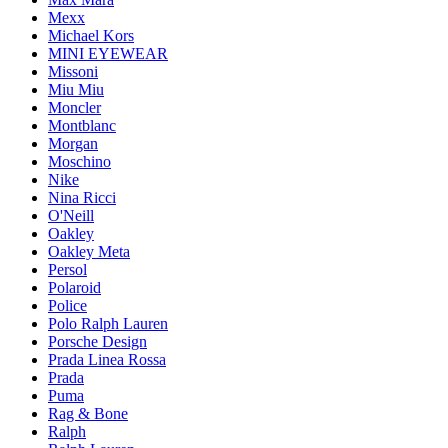
Mexx
Michael Kors
MINI EYEWEAR
Missoni
Miu Miu
Moncler
Montblanc
Morgan
Moschino
Nike
Nina Ricci
O'Neill
Oakley
Oakley Meta
Persol
Polaroid
Police
Polo Ralph Lauren
Porsche Design
Prada Linea Rossa
Prada
Puma
Rag & Bone
Ralph