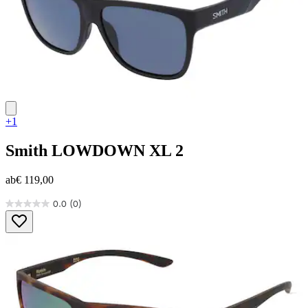
+1
Smith
LOWDOWN XL 2
ab
€ 119,00
0.0
(0)
0.0
von
5
Sternen.