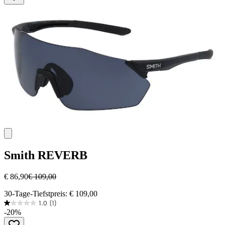
Smith
REVERB
€ 86,90
€ 109,00
30-Tage-Tiefstpreis: € 109,00
1.0
(1)
1.0
-20%
von