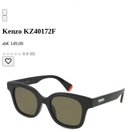
Kenzo
KZ40172F
ab
€ 149,00
0.0
(0)
0.0
von
5
Sternen.