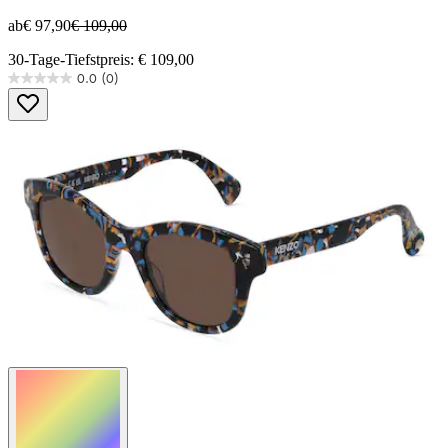
ab
€ 97,90
€ 109,00
30-Tage-Tiefstpreis: € 109,00
0.0
(0)
0.0
von
5
Sternen.