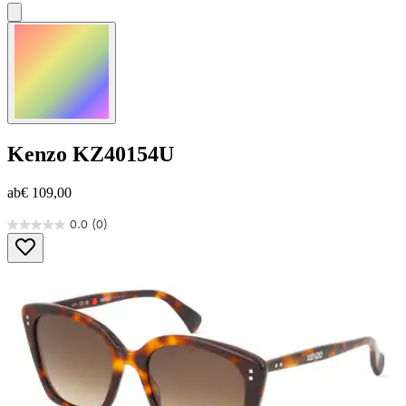
Kenzo
KZ40154U
ab
€ 109,00
0.0
(0)
0.0
von
5
Sternen.