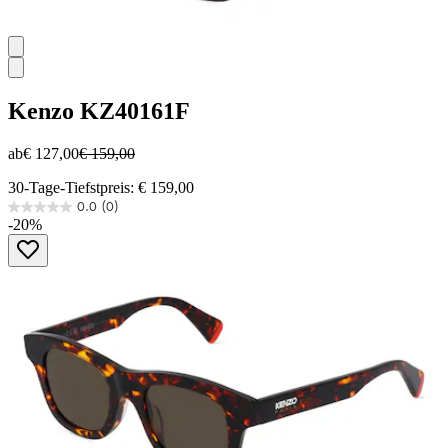
Kenzo
KZ40161F
ab
€ 127,00
€ 159,00
30-Tage-Tiefstpreis: € 159,00
0.0
(0)
0.0
-20%
von
5
Sternen.