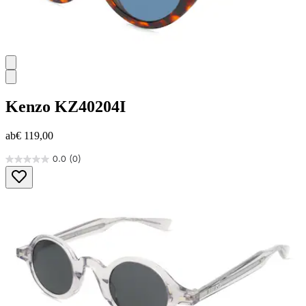
Kenzo
KZ40204I
ab
€ 119,00
0.0
(0)
0.0
von
5
Sternen.