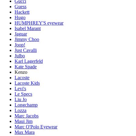
Gucci
Guess
Hackett
Hugo
HUMPHREY'S eyewear
Isabel Marant
Jaguar
Jimmy Choo
Joop!
Just Cavalli
Julbo
Karl Lagerfeld
Kate Spade
Kenzo
Lacoste
Lacoste Kids
Levi's
Le Specs
Liu Jo
Longchamp
Lozza
Marc Jacobs
Maui Jim
Marc O'Polo Eyewear
Max Mara