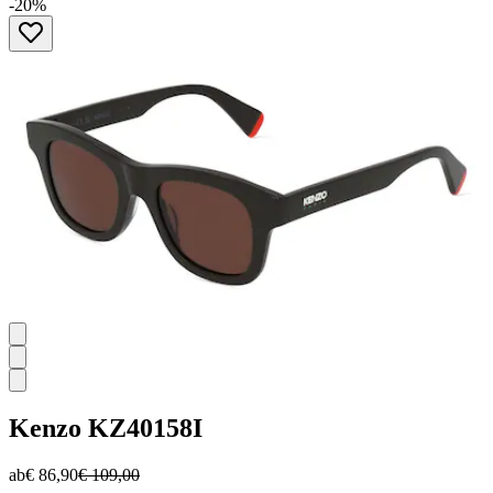
-20%
von
5
Sternen.
Kenzo
KZ40158I
ab
€ 86,90
€ 109,00