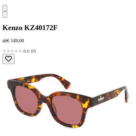
Kenzo
KZ40172F
ab
€ 149,00
0.0
(0)
0.0
von
5
Sternen.