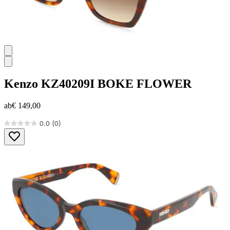
Kenzo
KZ40209I BOKE FLOWER
ab
€ 149,00
0.0
(0)
0.0
von
5
Sternen.