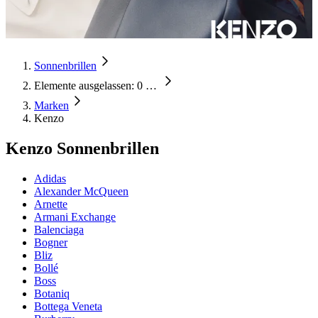
Sonnenbrillen
Elemente ausgelassen: 0
…
Marken
Kenzo
Kenzo Sonnenbrillen
Adidas
Alexander McQueen
Arnette
Armani Exchange
Balenciaga
Bogner
Bliz
Bollé
Boss
Botaniq
Bottega Veneta