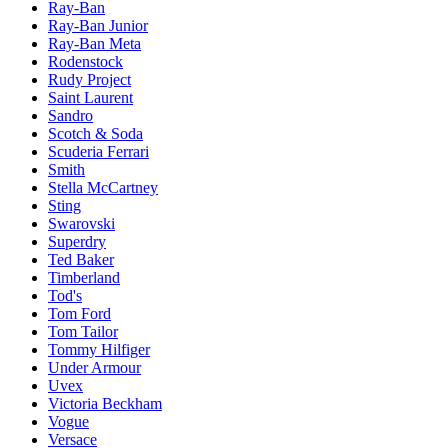
Ray-Ban
Ray-Ban Junior
Ray-Ban Meta
Rodenstock
Rudy Project
Saint Laurent
Sandro
Scotch & Soda
Scuderia Ferrari
Smith
Stella McCartney
Sting
Swarovski
Superdry
Ted Baker
Timberland
Tod's
Tom Ford
Tom Tailor
Tommy Hilfiger
Under Armour
Uvex
Victoria Beckham
Vogue
Versace