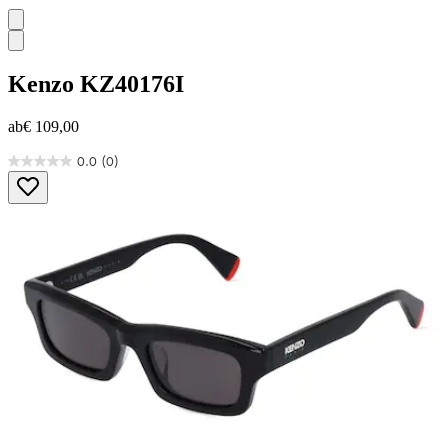
Kenzo
KZ40176I
ab
€ 109,00
0.0
(0)
0.0
von
5
Sternen.