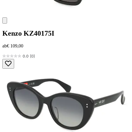
Kenzo
KZ40175I
ab
€ 109,00
0.0
(0)
0.0
von
5
Sternen.