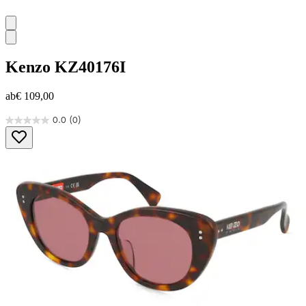
Kenzo
KZ40176I
ab
€ 109,00
0.0
(0)
0.0
von
5
Sternen.