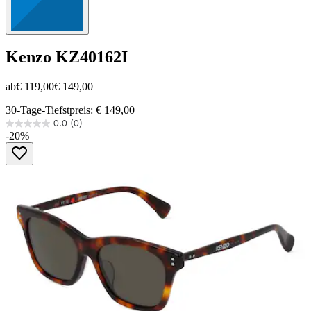
Kenzo
KZ40162I
ab
€ 119,00
€ 149,00
30-Tage-Tiefstpreis: € 149,00
0.0
(0)
0.0
-20%
von
5
Sternen.