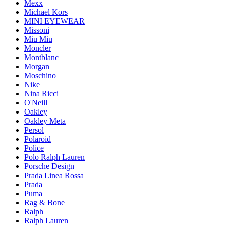
Mexx
Michael Kors
MINI EYEWEAR
Missoni
Miu Miu
Moncler
Montblanc
Morgan
Moschino
Nike
Nina Ricci
O'Neill
Oakley
Oakley Meta
Persol
Polaroid
Police
Polo Ralph Lauren
Porsche Design
Prada Linea Rossa
Prada
Puma
Rag & Bone
Ralph
Ralph Lauren