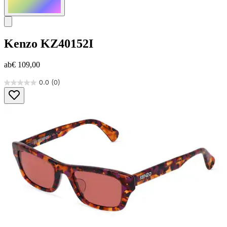
Kenzo
KZ40152I
ab
€ 109,00
0.0
(0)
0.0
von
5
Sternen.