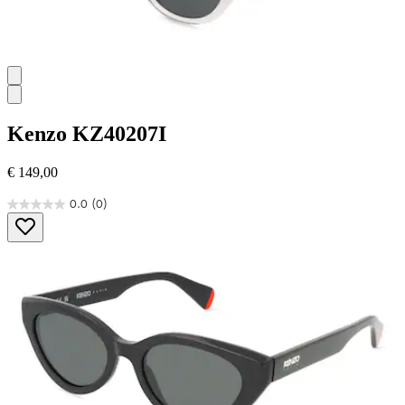
Kenzo
KZ40207I
€ 149,00
0.0
(0)
0.0
von
5
Sternen.