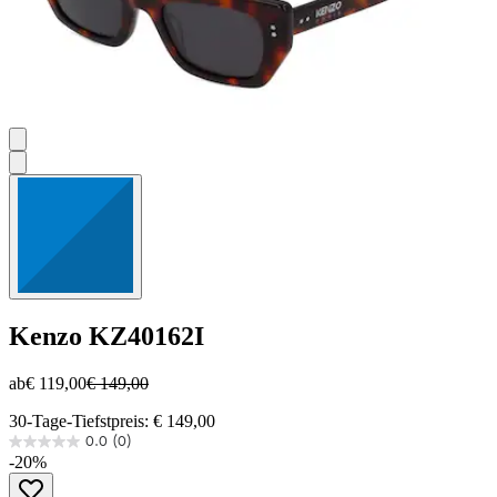
Kenzo
KZ40162I
ab
€ 119,00
€ 149,00
30-Tage-Tiefstpreis: € 149,00
0.0
(0)
0.0
-20%
von
5