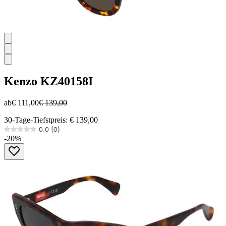
Kenzo
KZ40158I
ab
€ 111,00
€ 139,00
30-Tage-Tiefstpreis: € 139,00
0.0
(0)
0.0
-20%
von
5
Sternen.