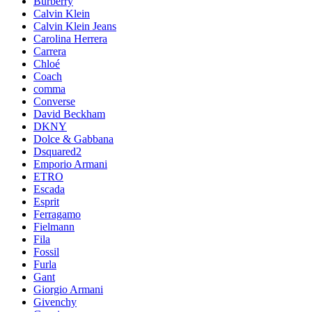
Burberry
Calvin Klein
Calvin Klein Jeans
Carolina Herrera
Carrera
Chloé
Coach
comma
Converse
David Beckham
DKNY
Dolce & Gabbana
Dsquared2
Emporio Armani
ETRO
Escada
Esprit
Ferragamo
Fielmann
Fila
Fossil
Furla
Gant
Giorgio Armani
Givenchy