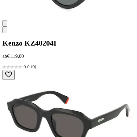
Kenzo
KZ40204I
ab
€ 119,00
0.0
(0)
0.0
von
5
Sternen.