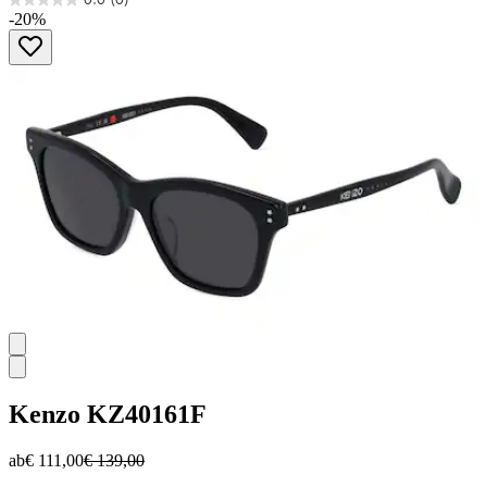
0.0
-20%
von
5
Sternen.
Kenzo
KZ40161F
ab
€ 111,00
€ 139,00