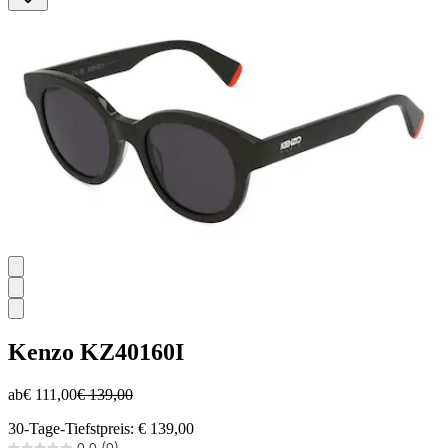
Sternen.
Kenzo
KZ40160I
ab
€ 111,00
€ 139,00
30-Tage-Tiefstpreis: € 139,00
0.0
(0)