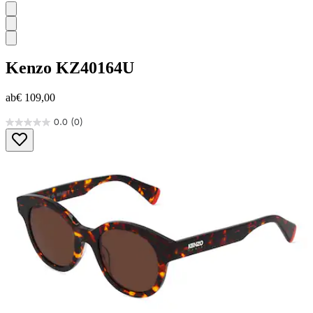
Kenzo
KZ40164U
ab
€ 109,00
0.0
(0)
0.0
von
5
Sternen.