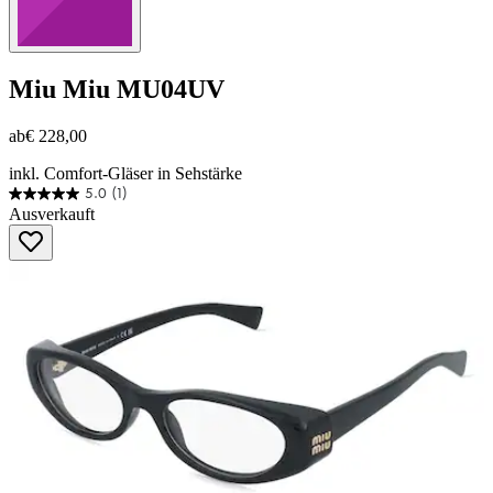
Miu Miu
MU04UV
ab
€ 228,00
inkl. Comfort-Gläser in Sehstärke
5.0
(1)
5.0
Ausverkauft
von
5
Sternen.
1
Bewertung