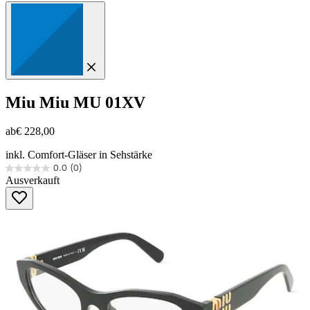
Miu Miu
MU 01XV
ab
€ 228,00
inkl. Comfort-Gläser in Sehstärke
0.0
(0)
0.0
Ausverkauft
von
5
Sternen.