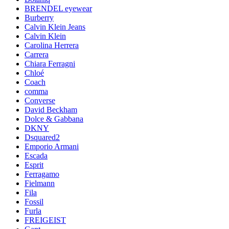
BRENDEL eyewear
Burberry
Calvin Klein Jeans
Calvin Klein
Carolina Herrera
Carrera
Chiara Ferragni
Chloé
Coach
comma
Converse
David Beckham
Dolce & Gabbana
DKNY
Dsquared2
Emporio Armani
Escada
Esprit
Ferragamo
Fielmann
Fila
Fossil
Furla
FREIGEIST