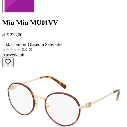
Miu Miu
MU01VV
ab
€ 228,00
inkl. Comfort-Gläser in Sehstärke
0.0
(0)
0.0
Ausverkauft
von
5
Sternen.