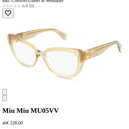
inkl. Comfort-Gläser in Sehstärke
0.0
(0)
0.0
von
5
Sternen.
Miu Miu
MU05VV
ab
€ 228,00