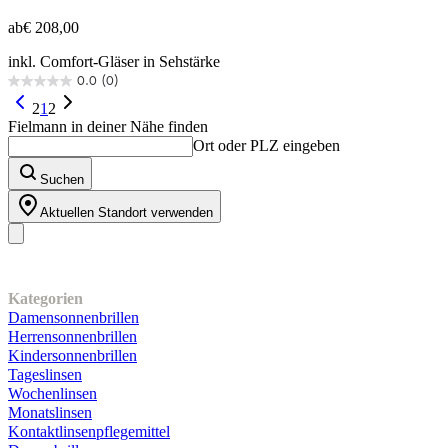
ab
€ 208,00
inkl. Comfort-Gläser in Sehstärke
0.0
(0)
0.0
von
2
1
2
5
Fielmann in deiner Nähe finden
Sternen.
Ort oder PLZ eingeben
Suchen
Aktuellen Standort verwenden
Unser Sortiment
Kategorien
Damensonnenbrillen
Herrensonnenbrillen
Kindersonnenbrillen
Tageslinsen
Wochenlinsen
Monatslinsen
Kontaktlinsenpflegemittel