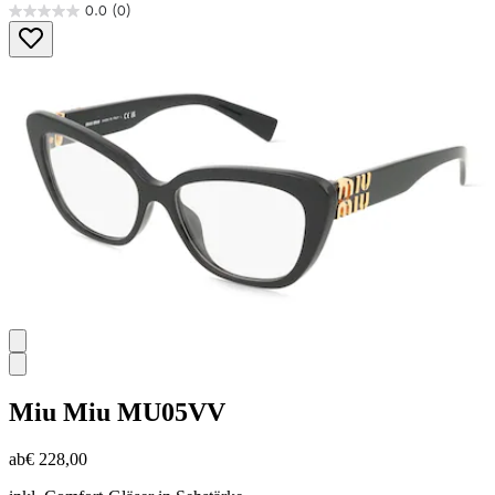
0.0
(0)
0.0
von
5
Sternen.
Miu Miu
MU05VV
ab
€ 228,00