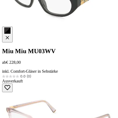
Miu Miu
MU03WV
ab
€ 228,00
inkl. Comfort-Gläser in Sehstärke
0.0
(0)
0.0
Ausverkauft
von
5
Sternen.