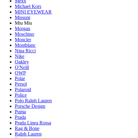
Mexx
Michael Kors
MINI EYEWEAR
Missoni
Miu Miu
Morgan
Moschino
Moncler
Montblanc
Nina Ricci
Nike
Oakley
O'Neill
OWP
Polar
Persol
Polaroid
Police
Polo Ralph Lauren
Porsche Design
Puma
Prada
Prada Linea Rossa
Rag & Bone
Ralph Lauren