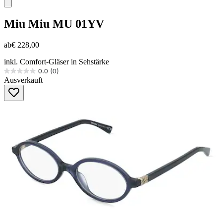
Miu Miu
MU 01YV
ab
€ 228,00
inkl. Comfort-Gläser in Sehstärke
0.0
(0)
0.0
Ausverkauft
von
5
Sternen.