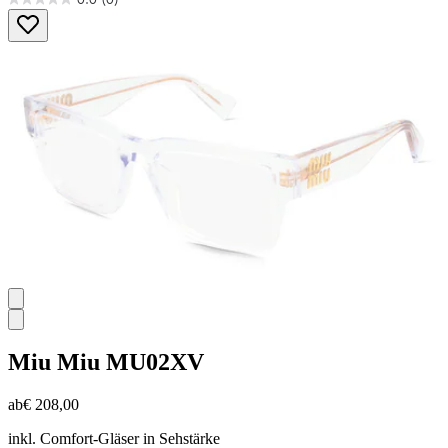
0.0
von
5
Sternen.
Miu Miu
MU02XV
ab
€ 208,00
inkl. Comfort-Gläser in Sehstärke