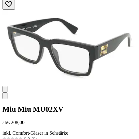
von
5
Sternen.
Miu Miu
MU02XV
ab
€ 208,00
inkl. Comfort-Gläser in Sehstärke
0.0
(0)