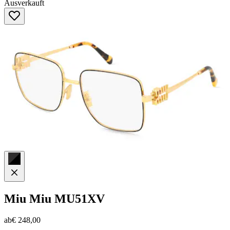
Ausverkauft
von
5
Sternen.
Miu Miu
MU51XV
ab
€ 248,00