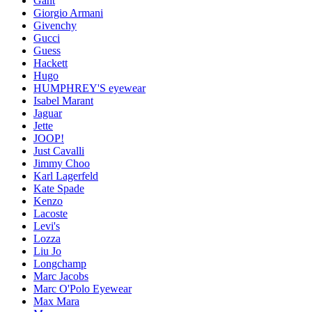
Gant
Giorgio Armani
Givenchy
Gucci
Guess
Hackett
Hugo
HUMPHREY'S eyewear
Isabel Marant
Jaguar
Jette
JOOP!
Just Cavalli
Jimmy Choo
Karl Lagerfeld
Kate Spade
Kenzo
Lacoste
Levi's
Lozza
Liu Jo
Longchamp
Marc Jacobs
Marc O'Polo Eyewear
Max Mara