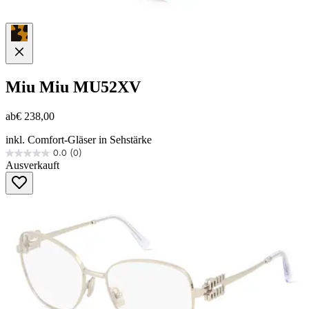
Miu Miu
MU52XV
ab
€ 238,00
inkl. Comfort-Gläser in Sehstärke
0.0
(0)
0.0
Ausverkauft
von
5
Sternen.