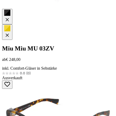
Miu Miu
MU 03ZV
ab
€ 248,00
inkl. Comfort-Gläser in Sehstärke
0.0
(0)
0.0
Ausverkauft
von
5
Sternen.