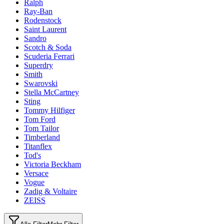
Ralph
Ray-Ban
Rodenstock
Saint Laurent
Sandro
Scotch & Soda
Scuderia Ferrari
Superdry
Smith
Swarovski
Stella McCartney
Sting
Tommy Hilfiger
Tom Ford
Tom Tailor
Timberland
Titanflex
Tod's
Victoria Beckham
Versace
Vogue
Zadig & Voltaire
ZEISS