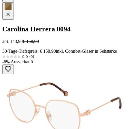
Carolina Herrera
0094
ab
€ 143,90
€ 158,90
30-Tage-Tiefstpreis: € 158,90
inkl. Comfort-Gläser in Sehstärke
0.0
(0)
0.0
-6%
Ausverkauft
von
5
Sternen.