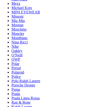
Mexx
Michael Kors
MINI EYEWEAR
Missoni
Miu Miu
Morgan
Moschino
Moncler
Montblanc
Nina Ricci
Nike
Oakley
O'Neill
OWP
Polar
Persol
Polaroid
Police
Polo Ralph Lauren
Porsche Design
Puma
Prada
Prada Linea Rossa
Rag & Bone
Ralph Lauren