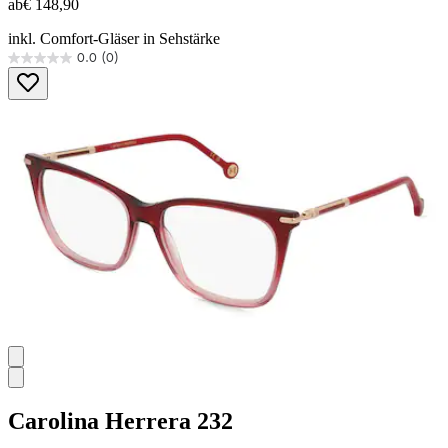
ab
€ 148,90
inkl. Comfort-Gläser in Sehstärke
0.0
(0)
0.0
von
5
Sternen.
Carolina Herrera
232