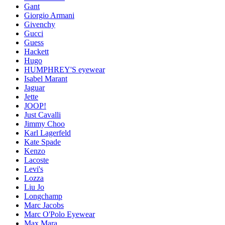
Gant
Giorgio Armani
Givenchy
Gucci
Guess
Hackett
Hugo
HUMPHREY'S eyewear
Isabel Marant
Jaguar
Jette
JOOP!
Just Cavalli
Jimmy Choo
Karl Lagerfeld
Kate Spade
Kenzo
Lacoste
Levi's
Lozza
Liu Jo
Longchamp
Marc Jacobs
Marc O'Polo Eyewear
Max Mara