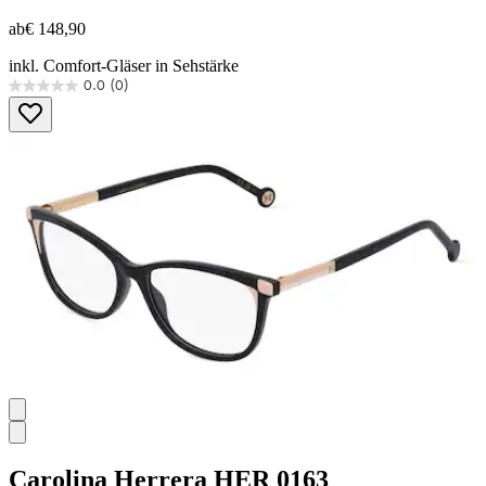
ab
€ 148,90
inkl. Comfort-Gläser in Sehstärke
0.0
(0)
0.0
von
5
Sternen.
Carolina Herrera
HER 0163