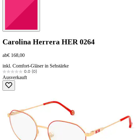
Carolina Herrera
HER 0264
ab
€ 168,00
inkl. Comfort-Gläser in Sehstärke
0.0
(0)
0.0
Ausverkauft
von
5
Sternen.