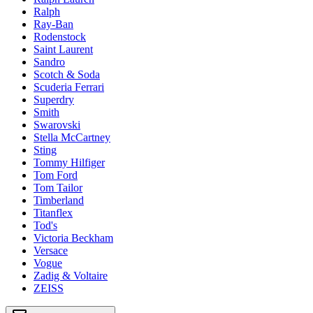
Ralph
Ray-Ban
Rodenstock
Saint Laurent
Sandro
Scotch & Soda
Scuderia Ferrari
Superdry
Smith
Swarovski
Stella McCartney
Sting
Tommy Hilfiger
Tom Ford
Tom Tailor
Timberland
Titanflex
Tod's
Victoria Beckham
Versace
Vogue
Zadig & Voltaire
ZEISS