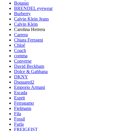
Botaniq
BRENDEL eyewear
Burberry
Calvin Klein Jeans
Calvin Klein
Carolina Herrera
Carrera
Chiara Ferragni
Chloé
Coach
comma
Converse
David Beckham
Dolce & Gabbana
DKNY
Dsquared2
Emporio Armani
Escada
Esprit
Ferragamo
Fielmann
Fila
Fossil
Furla
FREIGEIST