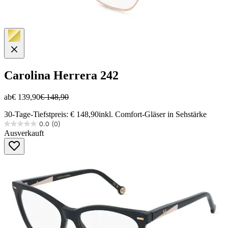
Carolina Herrera
242
ab
€ 139,90
€ 148,90
30-Tage-Tiefstpreis: € 148,90
inkl. Comfort-Gläser in Sehstärke
0.0
(0)
0.0
Ausverkauft
von
5
Sternen.