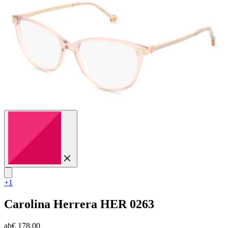
+1
Carolina Herrera
HER 0263
ab
€ 178,00