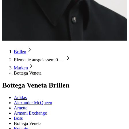
Brillen
Elemente ausgelassen: 0
…
Marken
Bottega Veneta
Bottega Veneta Brillen
Adidas
Alexander McQueen
Arnette
Armani Exchange
Boss
Bottega Veneta
Botaniq