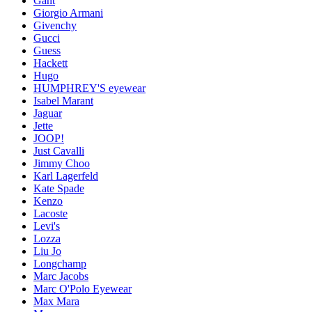
Gant
Giorgio Armani
Givenchy
Gucci
Guess
Hackett
Hugo
HUMPHREY'S eyewear
Isabel Marant
Jaguar
Jette
JOOP!
Just Cavalli
Jimmy Choo
Karl Lagerfeld
Kate Spade
Kenzo
Lacoste
Levi's
Lozza
Liu Jo
Longchamp
Marc Jacobs
Marc O'Polo Eyewear
Max Mara