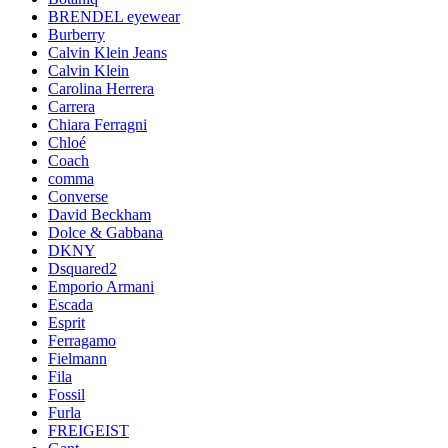
BRENDEL eyewear
Burberry
Calvin Klein Jeans
Calvin Klein
Carolina Herrera
Carrera
Chiara Ferragni
Chloé
Coach
comma
Converse
David Beckham
Dolce & Gabbana
DKNY
Dsquared2
Emporio Armani
Escada
Esprit
Ferragamo
Fielmann
Fila
Fossil
Furla
FREIGEIST