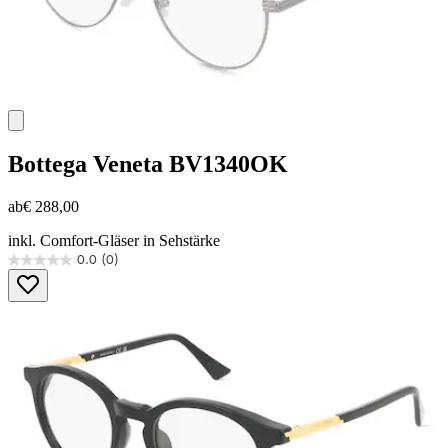
Bottega Veneta
BV1340OK
ab
€ 288,00
inkl. Comfort-Gläser in Sehstärke
0.0
(0)
0.0
von
5
Sternen.