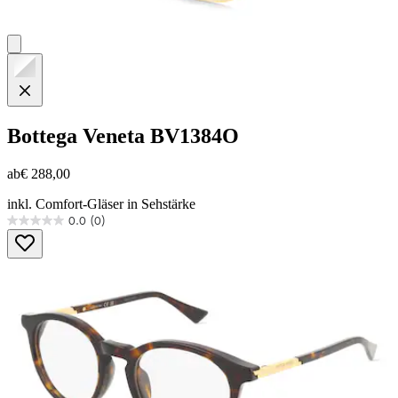
Bottega Veneta
BV1384O
ab
€ 288,00
inkl. Comfort-Gläser in Sehstärke
0.0
(0)
0.0
von
5
Sternen.