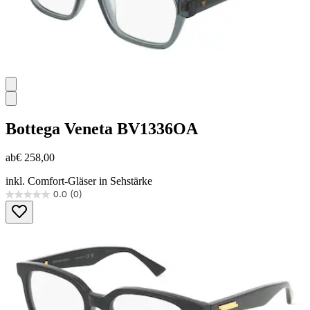
Bottega Veneta
BV1336OA
ab
€ 258,00
inkl. Comfort-Gläser in Sehstärke
0.0
(0)
0.0
von
5
Sternen.