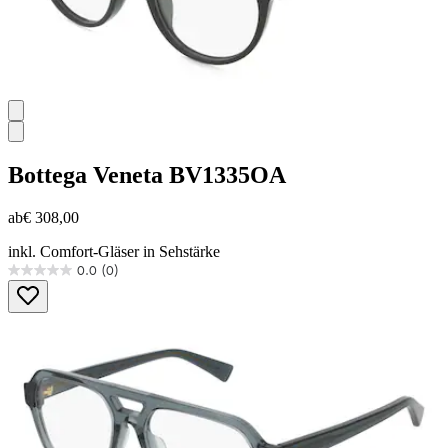
Bottega Veneta
BV1335OA
ab
€ 308,00
inkl. Comfort-Gläser in Sehstärke
0.0
(0)
0.0
von
5
Sternen.