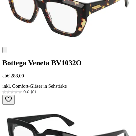
Bottega Veneta
BV1032O
ab
€ 288,00
inkl. Comfort-Gläser in Sehstärke
0.0
(0)
0.0
von
5
Sternen.