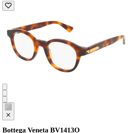
0.0
von
5
Sternen.
Bottega Veneta
BV1413O