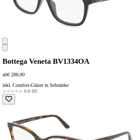
Bottega Veneta
BV1334OA
ab
€ 288,00
inkl. Comfort-Gläser in Sehstärke
0.0
(0)
0.0
von
5
Sternen.