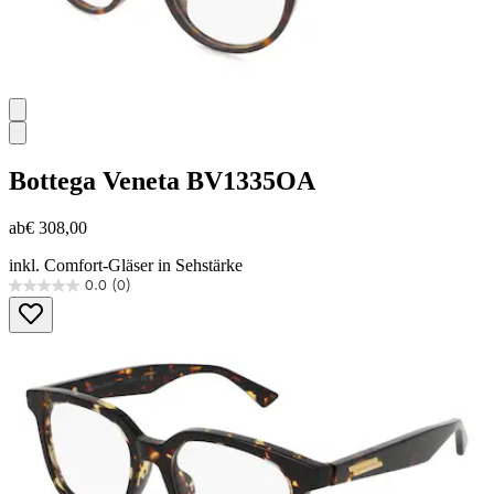
Bottega Veneta
BV1335OA
ab
€ 308,00
inkl. Comfort-Gläser in Sehstärke
0.0
(0)
0.0
von
5
Sternen.