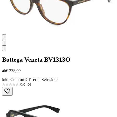
Bottega Veneta
BV1313O
ab
€ 238,00
inkl. Comfort-Gläser in Sehstärke
0.0
(0)
0.0
von
5
Sternen.