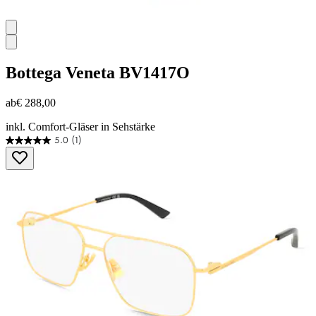
Bottega Veneta
BV1417O
ab
€ 288,00
inkl. Comfort-Gläser in Sehstärke
5.0
(1)
5.0
von
5
Sternen.
1
Bewertung