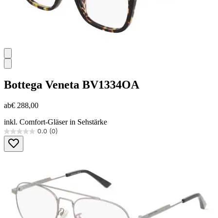
Bottega Veneta
BV1334OA
ab
€ 288,00
inkl. Comfort-Gläser in Sehstärke
0.0
(0)
0.0
von
5
Sternen.