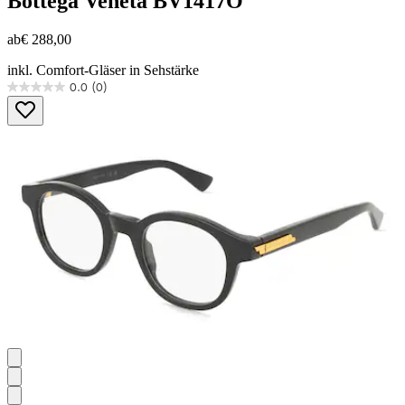
Bottega Veneta
BV1417O
ab
€ 288,00
inkl. Comfort-Gläser in Sehstärke
0.0
(0)
0.0
von
5
Sternen.