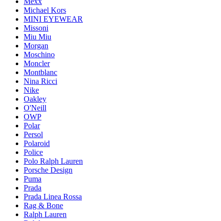
Mexx
Michael Kors
MINI EYEWEAR
Missoni
Miu Miu
Morgan
Moschino
Moncler
Montblanc
Nina Ricci
Nike
Oakley
O'Neill
OWP
Polar
Persol
Polaroid
Police
Polo Ralph Lauren
Porsche Design
Puma
Prada
Prada Linea Rossa
Rag & Bone
Ralph Lauren