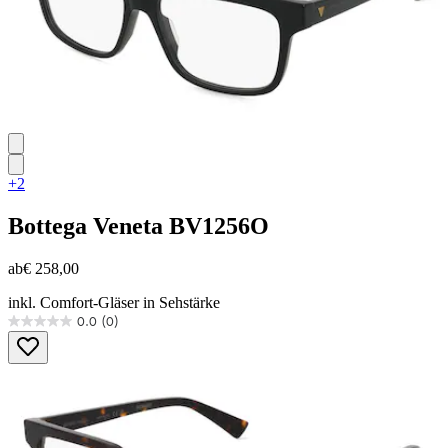
+2
Bottega Veneta
BV1256O
ab
€ 258,00
inkl. Comfort-Gläser in Sehstärke
0.0
(0)
0.0
von
5
Sternen.