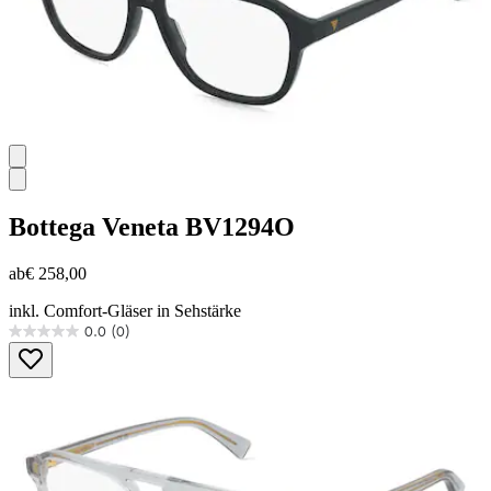
Bottega Veneta
BV1294O
ab
€ 258,00
inkl. Comfort-Gläser in Sehstärke
0.0
(0)
0.0
von
5
Sternen.