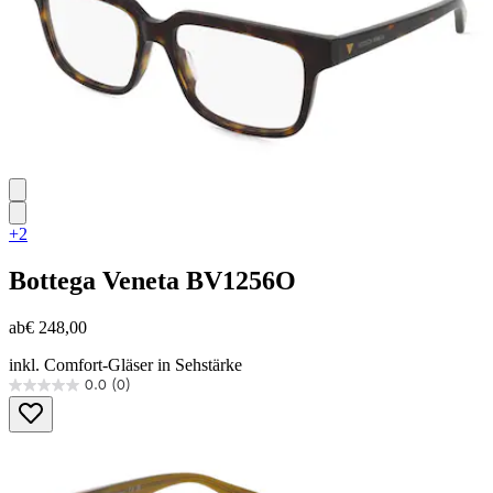
+2
Bottega Veneta
BV1256O
ab
€ 248,00
inkl. Comfort-Gläser in Sehstärke
0.0
(0)
0.0
von
5
Sternen.