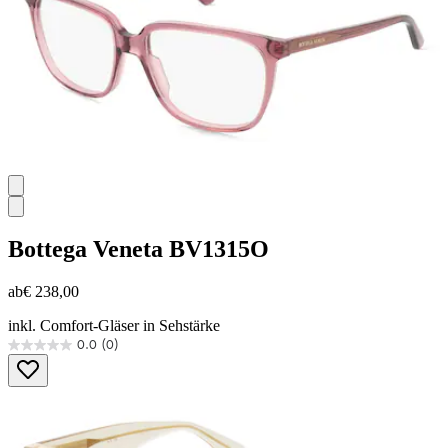
Bottega Veneta
BV1315O
ab
€ 238,00
inkl. Comfort-Gläser in Sehstärke
0.0
(0)
0.0
von
5
Sternen.