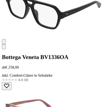
Bottega Veneta
BV1336OA
ab
€ 258,00
inkl. Comfort-Gläser in Sehstärke
0.0
(0)
0.0
von
5
Sternen.