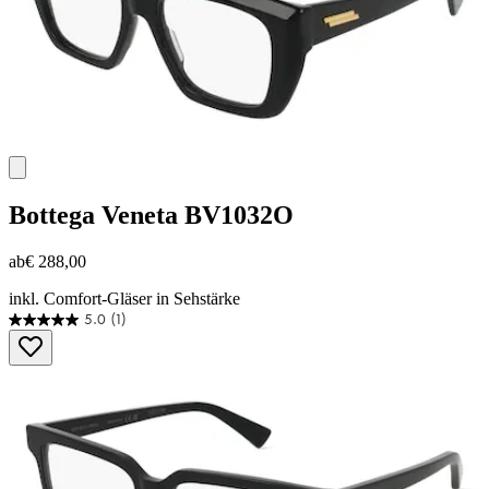
Bottega Veneta
BV1032O
ab
€ 288,00
inkl. Comfort-Gläser in Sehstärke
5.0
(1)
5.0
von
5
Sternen.
1
Bewertung