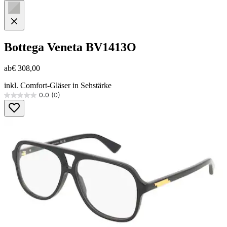
Bottega Veneta
BV1413O
ab
€ 308,00
inkl. Comfort-Gläser in Sehstärke
0.0
(0)
0.0
von
5
Sternen.