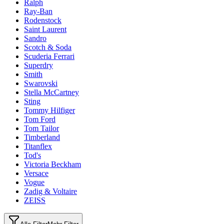
Ralph
Ray-Ban
Rodenstock
Saint Laurent
Sandro
Scotch & Soda
Scuderia Ferrari
Superdry
Smith
Swarovski
Stella McCartney
Sting
Tommy Hilfiger
Tom Ford
Tom Tailor
Timberland
Titanflex
Tod's
Victoria Beckham
Versace
Vogue
Zadig & Voltaire
ZEISS